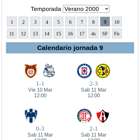
Temporada
1
2
3
4
5
6
7
8
9
10
11
12
13
14
15
16
17
4s
SF
Fn
Calendario jornada 9
1-1
2-3
Vie 10 Mar
Sab 11 Mar
12:00
12:00
0-3
2-1
Sab 11 Mar
Sab 11 Mar