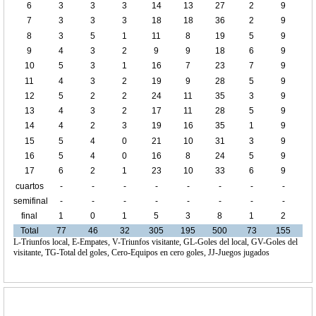
6
3
3
3
14
13
27
2
9
7
3
3
3
18
18
36
2
9
8
3
5
1
11
8
19
5
9
9
4
3
2
9
9
18
6
9
10
5
3
1
16
7
23
7
9
11
4
3
2
19
9
28
5
9
12
5
2
2
24
11
35
3
9
13
4
3
2
17
11
28
5
9
14
4
2
3
19
16
35
1
9
15
5
4
0
21
10
31
3
9
16
5
4
0
16
8
24
5
9
17
6
2
1
23
10
33
6
9
cuartos
-
-
-
-
-
-
-
-
de final
semifinal
-
-
-
-
-
-
-
-
final
1
0
1
5
3
8
1
2
Total
77
46
32
305
195
500
73
155
L-Triunfos local, E-Empates, V-Triunfos visitante, GL-Goles del local, GV-Goles del
visitante, TG-Total del goles, Cero-Equipos en cero goles, JJ-Juegos jugados