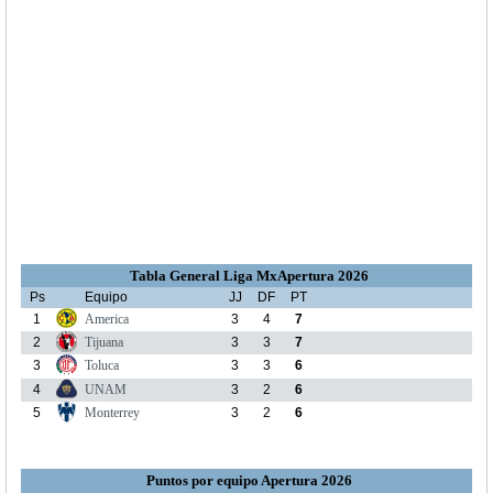
Tabla General Liga MxApertura 2026
Ps
Equipo
JJ
DF
PT
1
America
3
4
7
2
Tijuana
3
3
7
3
Toluca
3
3
6
4
UNAM
3
2
6
5
Monterrey
3
2
6
Puntos por equipo Apertura 2026