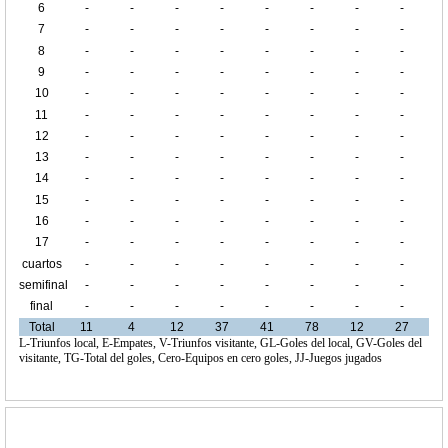
6
-
-
-
-
-
-
-
-
7
-
-
-
-
-
-
-
-
8
-
-
-
-
-
-
-
-
9
-
-
-
-
-
-
-
-
10
-
-
-
-
-
-
-
-
11
-
-
-
-
-
-
-
-
12
-
-
-
-
-
-
-
-
13
-
-
-
-
-
-
-
-
14
-
-
-
-
-
-
-
-
15
-
-
-
-
-
-
-
-
16
-
-
-
-
-
-
-
-
17
-
-
-
-
-
-
-
-
cuartos
-
-
-
-
-
-
-
-
de final
semifinal
-
-
-
-
-
-
-
-
final
-
-
-
-
-
-
-
-
Total
11
4
12
37
41
78
12
27
L-Triunfos local, E-Empates, V-Triunfos visitante, GL-Goles del local, GV-Goles del
visitante, TG-Total del goles, Cero-Equipos en cero goles, JJ-Juegos jugados