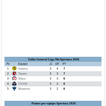
Tabla General Liga MxApertura 2026
Ps
Equipo
JJ
DF
PT
1
America
3
4
7
2
Tijuana
3
3
7
3
Toluca
3
3
6
4
UNAM
3
2
6
5
Monterrey
3
2
6
Puntos por equipo Apertura 2026