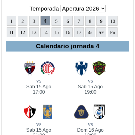
Temporada
1
2
3
4
5
6
7
8
9
10
11
12
13
14
15
16
17
4s
SF
Fn
Calendario jornada 4
vs
vs
Sab 15 Ago
Sab 15 Ago
17:00
19:00
vs
vs
Sab 15 Ago
Dom 16 Ago