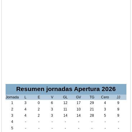
Resumen jornadas Apertura 2026
Jornada
L
E
V
GL
GV
TG
Cero
JJ
1
3
0
6
12
17
29
4
9
2
4
2
3
11
10
21
3
9
3
4
2
3
14
14
28
5
9
4
-
-
-
-
-
-
-
-
5
-
-
-
-
-
-
-
-