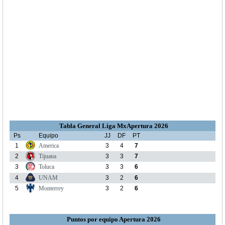
Tabla General Liga MxApertura 2026
Ps
Equipo
JJ
DF
PT
1
America
3
4
7
2
Tijuana
3
3
7
3
Toluca
3
3
6
4
UNAM
3
2
6
5
Monterrey
3
2
6
Puntos por equipo Apertura 2026