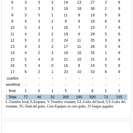
6
3
3
3
14
13
27
2
9
7
3
3
3
18
18
36
2
9
8
3
5
1
11
8
19
5
9
9
4
3
2
9
9
18
6
9
10
5
3
1
16
7
23
7
9
11
4
3
2
19
9
28
5
9
12
5
2
2
24
11
35
3
9
13
4
3
2
17
11
28
5
9
14
4
2
3
19
16
35
1
9
15
5
4
0
21
10
31
3
9
16
5
4
0
16
8
24
5
9
17
6
2
1
23
10
33
6
9
cuartos
-
-
-
-
-
-
-
-
de final
semifinal
-
-
-
-
-
-
-
-
final
1
0
1
5
3
8
1
2
Total
77
46
32
305
195
500
73
155
L-Triunfos local, E-Empates, V-Triunfos visitante, GL-Goles del local, GV-Goles del
visitante, TG-Total del goles, Cero-Equipos en cero goles, JJ-Juegos jugados