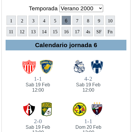
Temporada
1
2
3
4
5
6
7
8
9
10
11
12
13
14
15
16
17
4s
SF
Fn
Calendario jornada 6
1-1
4-2
Sab 19 Feb
Sab 19 Feb
12:00
12:00
2-0
1-1
Sab 19 Feb
Dom 20 Feb