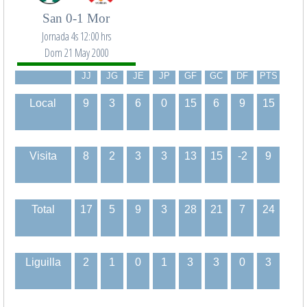
San 0-1 Mor
Jornada 4s 12:00 hrs
Dom 21 May 2000
JJ
JG
JE
JP
GF
GC
DF
PTS
Local
9
3
6
0
15
6
9
15
Visita
8
2
3
3
13
15
-2
9
Total
17
5
9
3
28
21
7
24
Liguilla
2
1
0
1
3
3
0
3