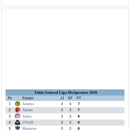
Tabla General Liga MxApertura 2026
Ps
Equipo
JJ
DF
PT
1
America
3
4
7
2
Tijuana
3
3
7
3
Toluca
3
3
6
4
UNAM
3
2
6
5
Monterrey
3
2
6