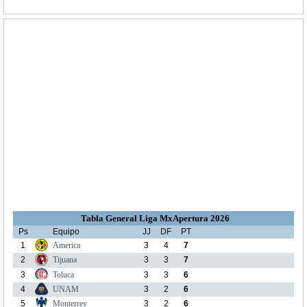
Tabla General Liga MxApertura 2026
Ps
Equipo
JJ
DF
PT
1
America
3
4
7
2
Tijuana
3
3
7
3
Toluca
3
3
6
4
UNAM
3
2
6
5
Monterrey
3
2
6