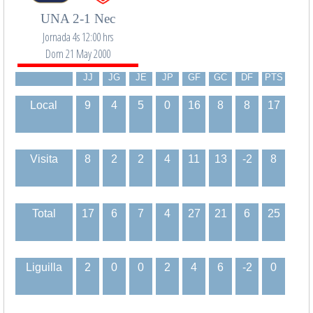
UNA 2-1 Nec
Jornada 4s 12:00 hrs
Dom 21 May 2000
JJ
JG
JE
JP
GF
GC
DF
PTS
Local
9
4
5
0
16
8
8
17
Visita
8
2
2
4
11
13
-2
8
Total
17
6
7
4
27
21
6
25
Liguilla
2
0
0
2
4
6
-2
0