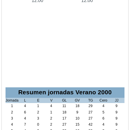
12:00
12:00
Resumen jornadas Verano 2000
Jornada
L
E
V
GL
GV
TG
Cero
JJ
1
4
1
4
11
18
29
4
9
2
6
2
1
18
9
27
5
9
3
4
3
2
17
10
27
6
9
4
7
0
2
27
15
42
4
9