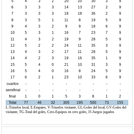
5
4
3
2
20
10
30
3
9
6
3
3
3
14
13
27
2
9
7
3
3
3
18
18
36
2
9
8
3
5
1
11
8
19
5
9
9
4
3
2
9
9
18
6
9
10
5
3
1
16
7
23
7
9
11
4
3
2
19
9
28
5
9
12
5
2
2
24
11
35
3
9
13
4
3
2
17
11
28
5
9
14
4
2
3
19
16
35
1
9
15
5
4
0
21
10
31
3
9
16
5
4
0
16
8
24
5
9
17
6
2
1
23
10
33
6
9
cuartos
-
-
-
-
-
-
-
-
de final
semifinal
-
-
-
-
-
-
-
-
final
1
0
1
5
3
8
1
2
Total
77
46
32
305
195
500
73
155
L-Triunfos local, E-Empates, V-Triunfos visitante, GL-Goles del local, GV-Goles del
visitante, TG-Total del goles, Cero-Equipos en cero goles, JJ-Juegos jugados