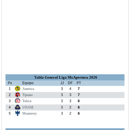
Tabla General Liga MxApertura 2026
Ps
Equipo
JJ
DF
PT
1
America
3
4
7
2
Tijuana
3
3
7
3
Toluca
3
3
6
4
UNAM
3
2
6
5
Monterrey
3
2
6