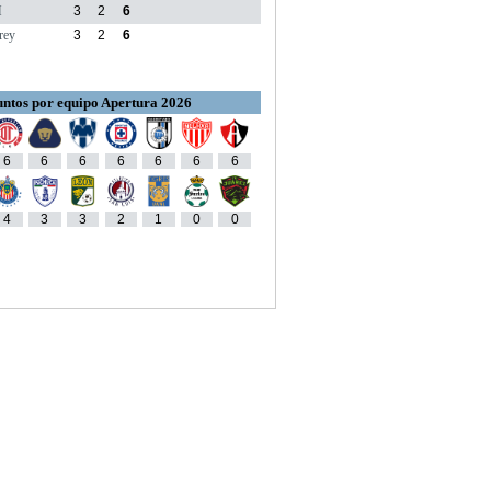
M
3
2
6
rey
3
2
6
ntos por equipo Apertura 2026
6
6
6
6
6
6
6
4
3
3
2
1
0
0