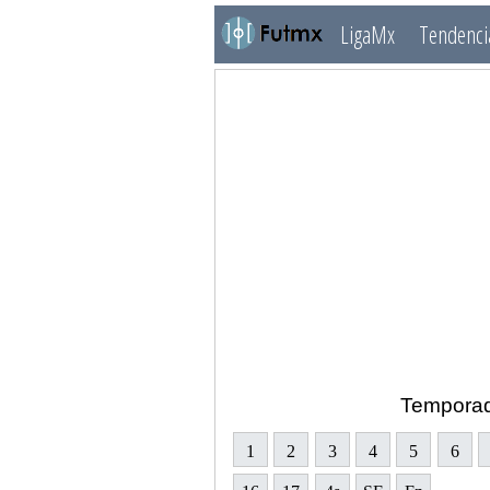
LigaMx
Tendenci
Tempora
1
2
3
4
5
6