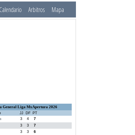
Calendario
Arbitros
Mapa
a General Liga MxApertura 2026
o
JJ
DF
PT
a
3
4
7
3
3
7
3
3
6