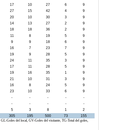
17
10
27
6
9
27
15
42
4
9
20
10
30
3
9
14
13
27
2
9
18
18
36
2
9
11
8
19
5
9
9
9
18
6
9
16
7
23
7
9
19
9
28
5
9
24
11
35
3
9
17
11
28
5
9
19
16
35
1
9
21
10
31
3
9
16
8
24
5
9
23
10
33
6
9
-
-
-
-
-
-
-
-
-
-
5
3
8
1
2
305
195
500
73
155
, GL-Goles del local, GV-Goles del visitante, TG-Total del goles,