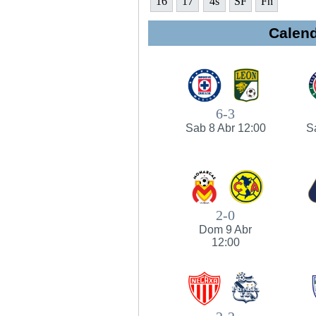
16
17
4s
SF
Fn
Calend
6-3
Sab 8 Abr 12:00
S
2-0
Dom 9 Abr
12:00