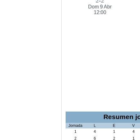
2-2
Dom 9 Abr
12:00
Resumen jo
Jornada
L
E
V
1
4
1
4
2
6
2
1