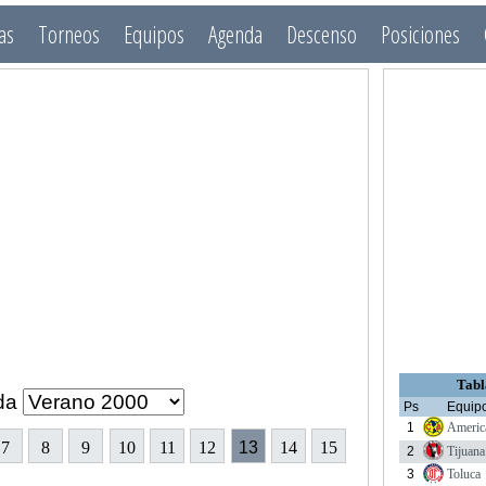
as
Torneos
Equipos
Agenda
Descenso
Posiciones
Tabl
da
Ps
Equip
1
Americ
7
8
9
10
11
12
13
14
15
2
Tijuana
3
Toluca