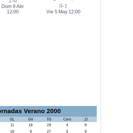
2-0
0-1
Dom 9 Abr
12:00
Vie 5 May 12:00
rnadas Verano 2000
GL
GV
TG
Cero
JJ
11
18
29
4
9
18
9
27
5
9