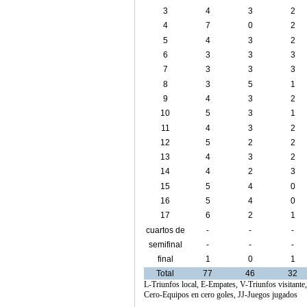
3
4
3
2
4
7
0
2
5
4
3
2
6
3
3
3
7
3
3
3
8
3
5
1
9
4
3
2
10
5
3
1
11
4
3
2
12
5
2
2
13
4
3
2
14
4
2
3
15
5
4
0
16
5
4
0
17
6
2
1
cuartos de
-
-
-
final
semifinal
-
-
-
final
1
0
1
Total
77
46
32
L-Triunfos local, E-Empates, V-Triunfos visitante
Cero-Equipos en cero goles, JJ-Juegos jugados