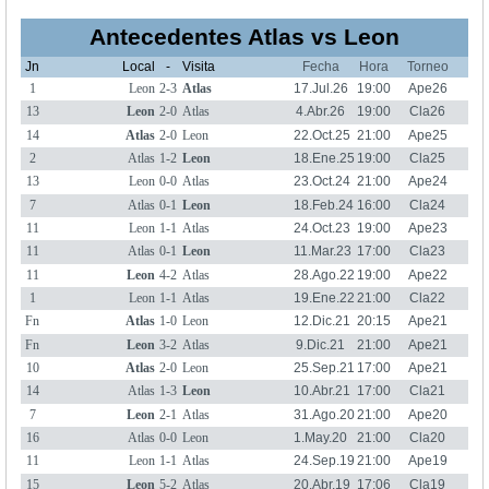
Antecedentes Atlas vs Leon
Jn
Local
-
Visita
Fecha
Hora
Torneo
1
Leon
2-3
Atlas
17.Jul.26
19:00
Ape26
13
Leon
2-0
Atlas
4.Abr.26
19:00
Cla26
14
Atlas
2-0
Leon
22.Oct.25
21:00
Ape25
2
Atlas
1-2
Leon
18.Ene.25
19:00
Cla25
13
Leon
0-0
Atlas
23.Oct.24
21:00
Ape24
7
Atlas
0-1
Leon
18.Feb.24
16:00
Cla24
11
Leon
1-1
Atlas
24.Oct.23
19:00
Ape23
11
Atlas
0-1
Leon
11.Mar.23
17:00
Cla23
11
Leon
4-2
Atlas
28.Ago.22
19:00
Ape22
1
Leon
1-1
Atlas
19.Ene.22
21:00
Cla22
Fn
Atlas
1-0
Leon
12.Dic.21
20:15
Ape21
Fn
Leon
3-2
Atlas
9.Dic.21
21:00
Ape21
10
Atlas
2-0
Leon
25.Sep.21
17:00
Ape21
14
Atlas
1-3
Leon
10.Abr.21
17:00
Cla21
7
Leon
2-1
Atlas
31.Ago.20
21:00
Ape20
16
Atlas
0-0
Leon
1.May.20
21:00
Cla20
11
Leon
1-1
Atlas
24.Sep.19
21:00
Ape19
15
Leon
5-2
Atlas
20.Abr.19
17:06
Cla19