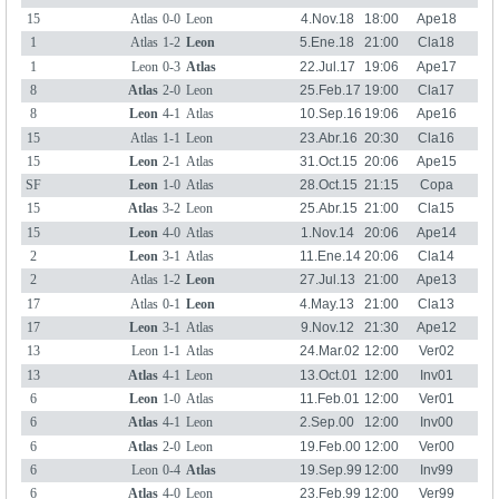
15
Atlas
0-0
Leon
4.Nov.18
18:00
Ape18
1
Atlas
1-2
Leon
5.Ene.18
21:00
Cla18
1
Leon
0-3
Atlas
22.Jul.17
19:06
Ape17
8
Atlas
2-0
Leon
25.Feb.17
19:00
Cla17
8
Leon
4-1
Atlas
10.Sep.16
19:06
Ape16
15
Atlas
1-1
Leon
23.Abr.16
20:30
Cla16
15
Leon
2-1
Atlas
31.Oct.15
20:06
Ape15
SF
Leon
1-0
Atlas
28.Oct.15
21:15
Copa
Ape15
15
Atlas
3-2
Leon
25.Abr.15
21:00
Cla15
15
Leon
4-0
Atlas
1.Nov.14
20:06
Ape14
2
Leon
3-1
Atlas
11.Ene.14
20:06
Cla14
2
Atlas
1-2
Leon
27.Jul.13
21:00
Ape13
17
Atlas
0-1
Leon
4.May.13
21:00
Cla13
17
Leon
3-1
Atlas
9.Nov.12
21:30
Ape12
13
Leon
1-1
Atlas
24.Mar.02
12:00
Ver02
13
Atlas
4-1
Leon
13.Oct.01
12:00
Inv01
6
Leon
1-0
Atlas
11.Feb.01
12:00
Ver01
6
Atlas
4-1
Leon
2.Sep.00
12:00
Inv00
6
Atlas
2-0
Leon
19.Feb.00
12:00
Ver00
6
Leon
0-4
Atlas
19.Sep.99
12:00
Inv99
6
Atlas
4-0
Leon
23.Feb.99
12:00
Ver99