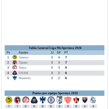
Tabla General Liga MxApertura 2026
Ps
Equipo
JJ
DF
PT
1
America
3
4
7
2
Tijuana
3
3
7
3
Toluca
3
3
6
4
UNAM
3
2
6
5
Monterrey
3
2
6
Puntos por equipo Apertura 2026
7
7
6
6
6
6
6
6
6
4
4