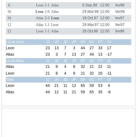
6
Leon
1-1
Atlas
6.Sep.98
12:00
Inv98
16
Leon
2-0
Atlas
29.Mar.98
12:00
Ver98
16
Atlas
2-3
Leon
18.Oct.97
12:00
Inv97
12
Atlas
1-1
Leon
29.Mar.97
12:00
Ver97
12
Leon
1-1
Atlas
26.Oct.96
12:00
Inv96
Local Leon
JJ
JG
JE
JP
GF
GC
PT
Df
Leon
23
13
7
3
44
27
33
17
Atlas
23
3
7
13
27
44
13
-17
Local Atlas
JJ
JG
JE
JP
GF
GC
PT
Df
Atlas
21
9
4
8
32
21
22
11
Leon
21
8
4
9
21
32
20
-11
Total
JJ
JG
JE
JP
GF
GC
PT
Df
Leon
44
21
11
12
65
59
53
6
Atlas
44
12
11
21
59
65
35
-6