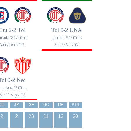
Cru 2-2 Tol
Tol 0-2 UNA
ornada 18 12:00 hrs
Jornada 19 12:00 hrs
Sab 20 Abr 2002
Sab 27 Abr 2002
Tol 0-2 Nec
ornada 4s 12:00 hrs
Sab 11 May 2002
JE
JP
GF
GC
DF
PTS
2
2
23
11
12
20