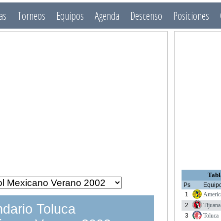
as
Torneos
Equipos
Agenda
Descenso
Posiciones
Tabl
Ps
Equip
1
Americ
2
Tijuana
dario Toluca
3
Toluca