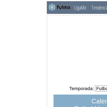
LigaMx
Tendenci
Temporada:
Calen