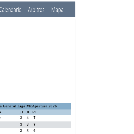
Calendario
Arbitros
Mapa
a General Liga MxApertura 2026
o
JJ
DF
PT
a
3
4
7
3
3
7
3
3
6