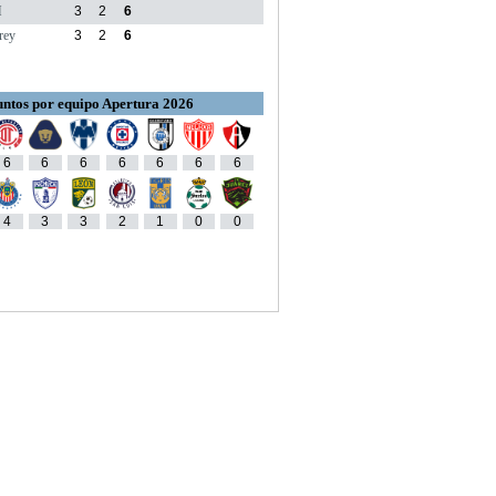
M
3
2
6
rey
3
2
6
ntos por equipo Apertura 2026
6
6
6
6
6
6
6
4
3
3
2
1
0
0