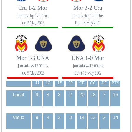
Cru 1-2 Mor
Mor 3-2 Cru
Jornada Rp 12:00 hrs
Jornada Rp 12:00 hrs
Jue 2 May 2002
Dom 5 May 2002
Mor 1-3 UNA
UNA 1-0 Mor
Jornada 4s 12:00 hrs
Jornada 4s 12:00 hrs
Jue 9 May 2002
Dom 12 May 2002
JJ
JG
JE
JP
GF
GC
DF
PTS
Local
9
4
3
2
20
13
7
15
Visita
9
4
2
3
14
12
2
14