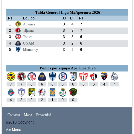
Tabla General Liga MxApertura 2026
Ps
Equipo
JJ
DF
PT
1
America
3
4
7
2
Tijuana
3
3
7
3
Toluca
3
3
6
4
UNAM
3
2
6
5
Monterrey
3
2
6
Puntos por equipo Apertura 2026
7
7
6
6
6
6
6
6
6
4
4
4
3
3
2
1
0
0
Contacto
Mapa
Privacidad
©2016 Copyright