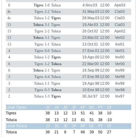
6
Tigres
1-0
Toluca
4.Nov.03
12:00
Ape03
4s
Tigres
2-2
Toluca
31.May.03
12:00
Cla03
4s
Toluca
1-2
Tigres
28.May.03
12:00
Cla03
15
Toluca
3-1
Tigres
19.Abr.03
12:00
Cla03
15
Tigres
2-2
Toluca
26.Oct.02
12:00
Ape02
13
Toluca
3-1
Tigres
23.Mar.02
12:00
Ver02
13
Tigres
1-1
Toluca
13.Oct.01
12:00
Inv01
4
Tigres
0-0
Toluca
27.Ene.01
12:00
Ver01
4
Toluca
1-2
Tigres
19.Ago.00
12:00
Inv00
6
Tigres
1-2
Toluca
22.Mar.00
12:00
Ver00
6
Toluca
2-1
Tigres
18.Sep.99
12:00
Inv99
3
Tigres
4-4
Toluca
27.Ene.99
12:00
Ver99
3
Toluca
1-1
Tigres
19.Ago.98
12:00
Inv98
2
Tigres
0-3
Toluca
10.Ene.98
12:00
Ver98
2
Toluca
1-3
Tigres
30.Jul.97
12:00
Inv97
Local Tigres
JJ
JG
JE
JP
GF
GC
PT
Df
Tigres
38
13
12
13
51
41
38
10
Toluca
38
13
12
13
41
51
38
-10
Local Toluca
JJ
JG
JE
JP
GF
GC
PT
Df
Toluca
36
21
8
7
66
39
50
27