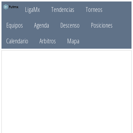
LigaMx
Tendencias
Torneos
Equipos
Agenda
Descenso
Posiciones
Calendario
Arbitros
Mapa