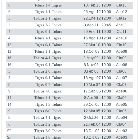
6
Toluca
1-4
Tigres
10.Feb.13
12:00
Cla13
6
Tigres
1-1
Toluca
25.Ago.12
19:00
Ape12
3
Toluca
2-1
Tigres
22.Ene.12
12:00
Cla12
3
Tigres
2-2
Toluca
3.Ago.11
20:45
Ape11
4
Tigres
0-1
Toluca
29.Ene.11
19:00
Cla11
4
Toluca
1-1
Tigres
15.Ago.10
12:00
Ape10
12
Tigres
0-1
Toluca
27.Mar.10
19:00
Cla10
12
Toluca
1-1
Tigres
18.Oct.09
12:00
Ape09
16
Toluca
4-1
Tigres
3.May.09
12:00
Cla09
16
Tigres
0-1
Toluca
8.Nov.08
19:00
Ape08
3
Toluca
2-0
Tigres
3.Feb.08
12:00
Cla08
3
Tigres
0-1
Toluca
18.Ago.07
19:00
Ape07
9
Tigres
0-2
Toluca
10.Mar.07
19:00
Cla07
9
Toluca
7-0
Tigres
17.Sep.06
12:00
Ape06
14
Toluca
1-1
Tigres
8.Abr.06
12:00
Cla06
14
Tigres
1-3
Toluca
29.Oct.05
12:00
Ape05
9
Tigres
6-0
Toluca
12.Mar.05
12:00
Cla05
9
Toluca
4-1
Tigres
2.Oct.04
12:00
Ape04
6
Toluca
3-2
Tigres
21.Feb.04
12:00
Cla04
SF
Tigres
2-0
Toluca
13.Dic.03
12:00
Ape03
SF
Toluca
1-0
Tigres
10.Dic.03
12:00
Ape03