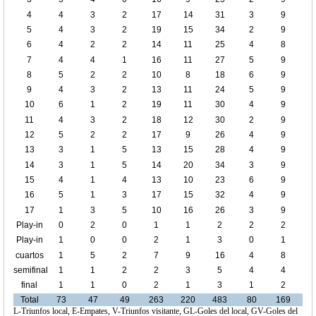
4
4
3
2
17
14
31
3
9
5
4
3
2
19
15
34
2
9
6
4
2
2
14
11
25
4
8
7
4
4
1
16
11
27
5
9
8
5
2
2
10
8
18
6
9
9
4
3
2
13
11
24
5
9
10
6
1
2
19
11
30
4
9
11
4
3
2
18
12
30
2
9
12
5
2
2
17
9
26
4
9
13
3
1
5
13
15
28
4
9
14
3
1
5
14
20
34
3
9
15
4
1
4
13
10
23
6
9
16
5
1
3
17
15
32
4
9
17
1
3
5
10
16
26
3
9
Play-in
0
2
0
1
1
2
2
2
1
Play-in
1
0
0
2
1
3
0
1
2
cuartos
1
5
2
7
9
16
4
8
de final
semifinal
1
1
2
2
3
5
4
4
final
1
1
0
2
1
3
1
2
Total
73
47
49
263
220
483
80
169
L-Triunfos local, E-Empates, V-Triunfos visitante, GL-Goles del local, GV-Goles del