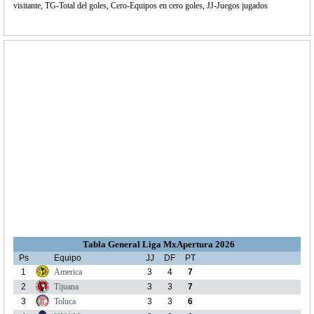
visitante, TG-Total del goles, Cero-Equipos en cero goles, JJ-Juegos jugados
Tabla General Liga MxApertura 2026
Ps
Equipo
JJ
DF
PT
1
America
3
4
7
2
Tijuana
3
3
7
3
Toluca
3
3
6