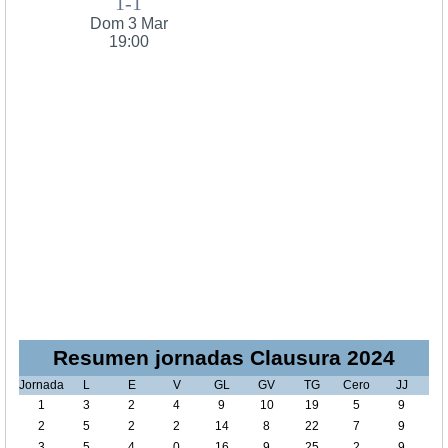
1-1
Dom 3 Mar
19:00
Resumen jornadas Clausura 2024
Jornada
L
E
V
GL
GV
TG
Cero
JJ
1
3
2
4
9
10
19
5
9
2
5
2
2
14
8
22
7
9
3
5
4
0
16
9
25
2
9