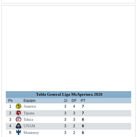
Tabla General Liga MxApertura 2026
Ps
Equipo
JJ
DF
PT
1
America
3
4
7
2
Tijuana
3
3
7
3
Toluca
3
3
6
4
UNAM
3
2
6
5
Monterrey
3
2
6