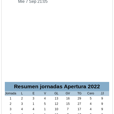
Mie 7 Sep 21:05
Resumen jornadas Apertura 2022
Jornada
L
E
V
GL
GV
TG
Cero
JJ
1
2
3
4
13
16
29
5
9
2
3
1
5
12
15
27
4
9
3
4
4
1
10
7
17
4
9