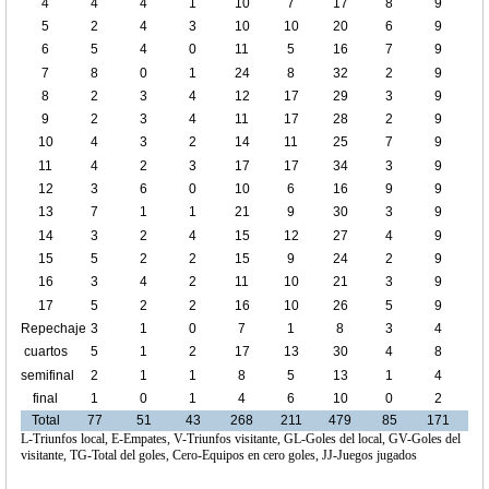
4
4
4
1
10
7
17
8
9
5
2
4
3
10
10
20
6
9
6
5
4
0
11
5
16
7
9
7
8
0
1
24
8
32
2
9
8
2
3
4
12
17
29
3
9
9
2
3
4
11
17
28
2
9
10
4
3
2
14
11
25
7
9
11
4
2
3
17
17
34
3
9
12
3
6
0
10
6
16
9
9
13
7
1
1
21
9
30
3
9
14
3
2
4
15
12
27
4
9
15
5
2
2
15
9
24
2
9
16
3
4
2
11
10
21
3
9
17
5
2
2
16
10
26
5
9
Repechaje
3
1
0
7
1
8
3
4
cuartos
5
1
2
17
13
30
4
8
de final
semifinal
2
1
1
8
5
13
1
4
final
1
0
1
4
6
10
0
2
Total
77
51
43
268
211
479
85
171
L-Triunfos local, E-Empates, V-Triunfos visitante, GL-Goles del local, GV-Goles del
visitante, TG-Total del goles, Cero-Equipos en cero goles, JJ-Juegos jugados