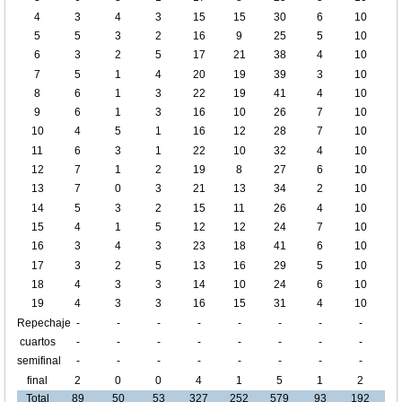
4
3
4
3
15
15
30
6
10
5
5
3
2
16
9
25
5
10
6
3
2
5
17
21
38
4
10
7
5
1
4
20
19
39
3
10
8
6
1
3
22
19
41
4
10
9
6
1
3
16
10
26
7
10
10
4
5
1
16
12
28
7
10
11
6
3
1
22
10
32
4
10
12
7
1
2
19
8
27
6
10
13
7
0
3
21
13
34
2
10
14
5
3
2
15
11
26
4
10
15
4
1
5
12
12
24
7
10
16
3
4
3
23
18
41
6
10
17
3
2
5
13
16
29
5
10
18
4
3
3
14
10
24
6
10
19
4
3
3
16
15
31
4
10
Repechaje
-
-
-
-
-
-
-
-
cuartos
-
-
-
-
-
-
-
-
de final
semifinal
-
-
-
-
-
-
-
-
final
2
0
0
4
1
5
1
2
Total
89
50
53
327
252
579
93
192