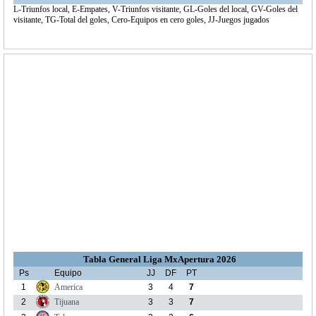
L-Triunfos local, E-Empates, V-Triunfos visitante, GL-Goles del local, GV-Goles del
visitante, TG-Total del goles, Cero-Equipos en cero goles, JJ-Juegos jugados
Tabla General Liga MxApertura 2026
Ps
Equipo
JJ
DF
PT
1
America
3
4
7
2
Tijuana
3
3
7