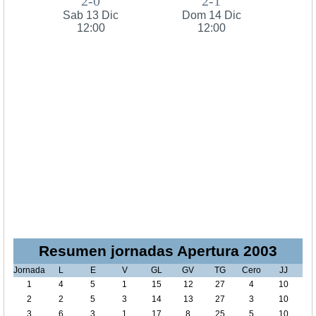
2-0
2-1
Sab 13 Dic
Dom 14 Dic
12:00
12:00
Resumen jornadas Apertura 2003
Jornada
L
E
V
GL
GV
TG
Cero
JJ
1
4
5
1
15
12
27
4
10
2
2
5
3
14
13
27
3
10
3
6
3
1
17
8
25
5
10