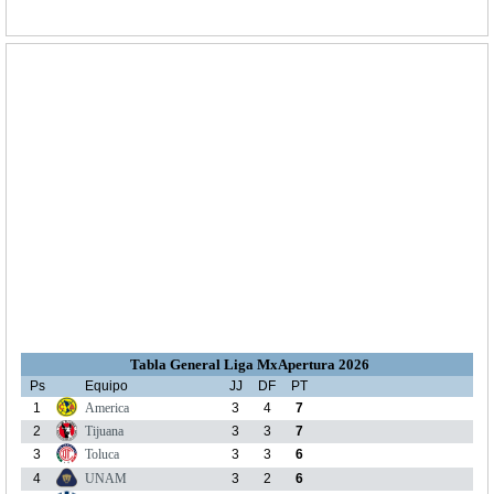
Tabla General Liga MxApertura 2026
Ps
Equipo
JJ
DF
PT
1
America
3
4
7
2
Tijuana
3
3
7
3
Toluca
3
3
6
4
UNAM
3
2
6