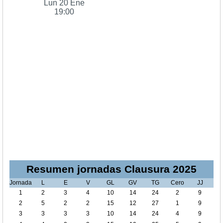
Lun 20 Ene
19:00
Resumen jornadas Clausura 2025
Jornada
L
E
V
GL
GV
TG
Cero
JJ
1
2
3
4
10
14
24
2
9
2
5
2
2
15
12
27
1
9
3
3
3
3
10
14
24
4
9