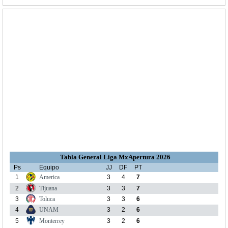
Tabla General Liga MxApertura 2026
Ps
Equipo
JJ
DF
PT
1
America
3
4
7
2
Tijuana
3
3
7
3
Toluca
3
3
6
4
UNAM
3
2
6
5
Monterrey
3
2
6