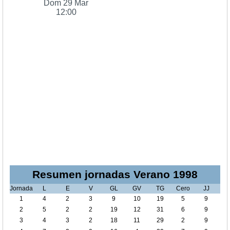
Dom 29 Mar
12:00
Resumen jornadas Verano 1998
Jornada
L
E
V
GL
GV
TG
Cero
JJ
1
4
2
3
9
10
19
5
9
2
5
2
2
19
12
31
6
9
3
4
3
2
18
11
29
2
9