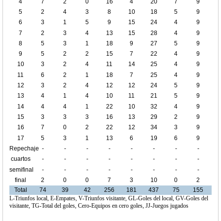
4
7
2
0
16
4
20
7
9
5
2
4
3
8
10
18
5
9
6
3
1
5
9
15
24
4
9
7
2
3
4
13
15
28
4
9
8
5
3
1
18
9
27
5
9
9
5
2
2
15
7
22
4
9
10
3
2
4
11
14
25
4
9
11
6
2
1
18
7
25
4
9
12
3
2
4
12
12
24
5
9
13
4
1
4
10
11
21
5
9
14
4
4
1
22
10
32
4
9
15
3
3
3
16
13
29
2
9
16
7
0
2
22
12
34
3
9
17
5
3
1
13
6
19
6
9
Repechaje
-
-
-
-
-
-
-
-
cuartos
-
-
-
-
-
-
-
-
de final
semifinal
-
-
-
-
-
-
-
-
final
2
0
0
7
3
10
0
2
Total
74
39
42
256
181
437
75
155
L-Triunfos local, E-Empates, V-Triunfos visitante, GL-Goles del local, GV-Goles del
visitante, TG-Total del goles, Cero-Equipos en cero goles, JJ-Juegos jugados