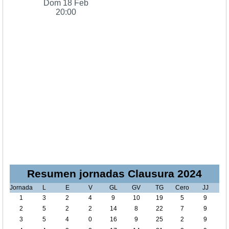
Dom 18 Feb
20:00
Resumen jornadas Clausura 2024
Jornada
L
E
V
GL
GV
TG
Cero
JJ
1
3
2
4
9
10
19
5
9
2
5
2
2
14
8
22
7
9
3
5
4
0
16
9
25
2
9