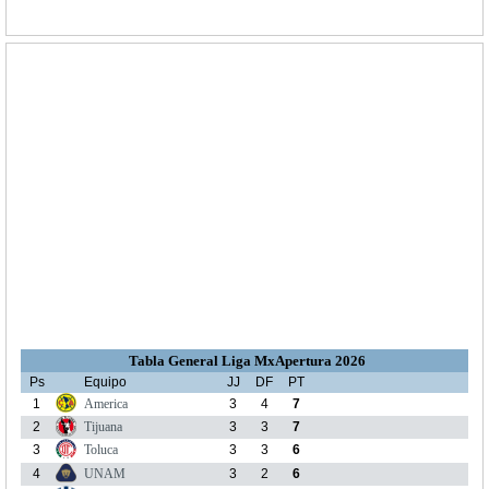
Tabla General Liga MxApertura 2026
Ps
Equipo
JJ
DF
PT
1
America
3
4
7
2
Tijuana
3
3
7
3
Toluca
3
3
6
4
UNAM
3
2
6