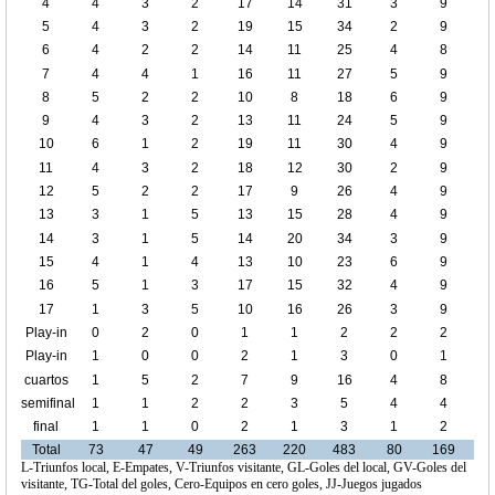
4
4
3
2
17
14
31
3
9
5
4
3
2
19
15
34
2
9
6
4
2
2
14
11
25
4
8
7
4
4
1
16
11
27
5
9
8
5
2
2
10
8
18
6
9
9
4
3
2
13
11
24
5
9
10
6
1
2
19
11
30
4
9
11
4
3
2
18
12
30
2
9
12
5
2
2
17
9
26
4
9
13
3
1
5
13
15
28
4
9
14
3
1
5
14
20
34
3
9
15
4
1
4
13
10
23
6
9
16
5
1
3
17
15
32
4
9
17
1
3
5
10
16
26
3
9
Play-in
0
2
0
1
1
2
2
2
1
Play-in
1
0
0
2
1
3
0
1
2
cuartos
1
5
2
7
9
16
4
8
de final
semifinal
1
1
2
2
3
5
4
4
final
1
1
0
2
1
3
1
2
Total
73
47
49
263
220
483
80
169
L-Triunfos local, E-Empates, V-Triunfos visitante, GL-Goles del local, GV-Goles del
visitante, TG-Total del goles, Cero-Equipos en cero goles, JJ-Juegos jugados