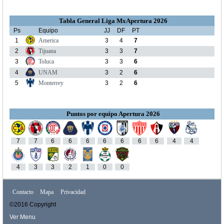
Tabla General Liga MxApertura 2026
Ps
Equipo
JJ
DF
PT
1
America
3
4
7
2
Tijuana
3
3
7
3
Toluca
3
3
6
4
UNAM
3
2
6
5
Monterrey
3
2
6
Puntos por equipo Apertura 2026
7
7
6
6
6
6
6
6
6
4
4
4
3
3
2
1
0
0
Contacto
Mapa
Privacidad
©2016 Copyright