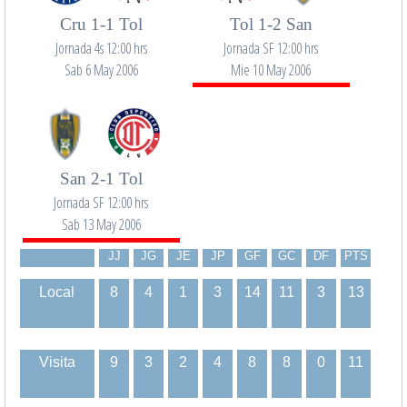
Cru 1-1 Tol
Tol 1-2 San
Jornada 4s 12:00 hrs
Jornada SF 12:00 hrs
Sab 6 May 2006
Mie 10 May 2006
San 2-1 Tol
Jornada SF 12:00 hrs
Sab 13 May 2006
JJ
JG
JE
JP
GF
GC
DF
PTS
Local
8
4
1
3
14
11
3
13
Visita
9
3
2
4
8
8
0
11