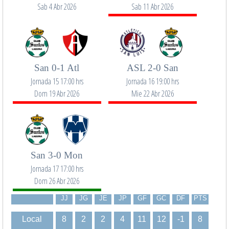
Sab 4 Abr 2026
Sab 11 Abr 2026
San 0-1 Atl
ASL 2-0 San
Jornada 15 17:00 hrs
Jornada 16 19:00 hrs
Dom 19 Abr 2026
Mie 22 Abr 2026
San 3-0 Mon
Jornada 17 17:00 hrs
Dom 26 Abr 2026
JJ
JG
JE
JP
GF
GC
DF
PTS
Local
8
2
2
4
11
12
-1
8