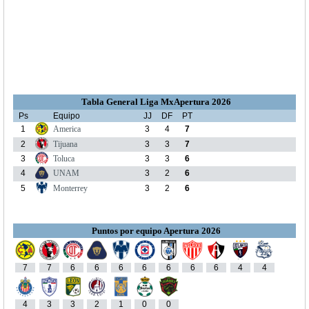
Tabla General Liga MxApertura 2026
Ps
Equipo
JJ
DF
PT
1
America
3
4
7
2
Tijuana
3
3
7
3
Toluca
3
3
6
4
UNAM
3
2
6
5
Monterrey
3
2
6
Puntos por equipo Apertura 2026
7
7
6
6
6
6
6
6
6
4
4
4
3
3
2
1
0
0