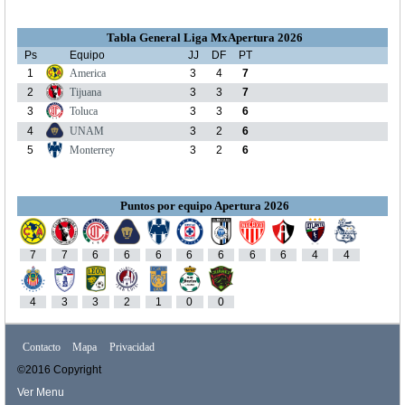
Tabla General Liga MxApertura 2026
Ps
Equipo
JJ
DF
PT
1
America
3
4
7
2
Tijuana
3
3
7
3
Toluca
3
3
6
4
UNAM
3
2
6
5
Monterrey
3
2
6
Puntos por equipo Apertura 2026
7
7
6
6
6
6
6
6
6
4
4
4
3
3
2
1
0
0
Contacto
Mapa
Privacidad
©2016 Copyright