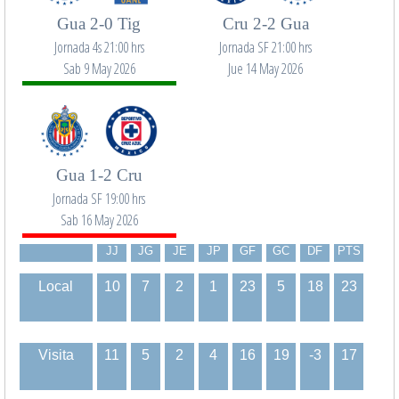
Gua 2-0 Tig
Cru 2-2 Gua
Jornada 4s 21:00 hrs
Jornada SF 21:00 hrs
Sab 9 May 2026
Jue 14 May 2026
Gua 1-2 Cru
Jornada SF 19:00 hrs
Sab 16 May 2026
JJ
JG
JE
JP
GF
GC
DF
PTS
Local
10
7
2
1
23
5
18
23
Visita
11
5
2
4
16
19
-3
17