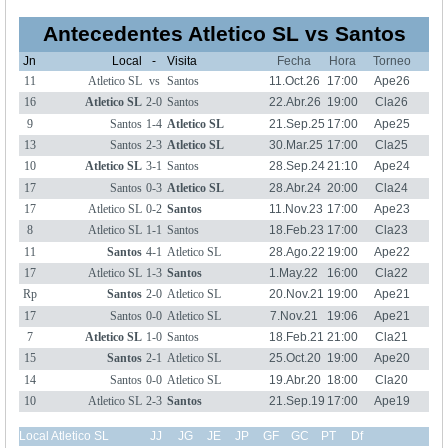
Antecedentes Atletico SL vs Santos
Jn
Local
-
Visita
Fecha
Hora
Torneo
11
Atletico SL
vs
Santos
11.Oct.26
17:00
Ape26
16
Atletico SL
2-0
Santos
22.Abr.26
19:00
Cla26
9
Santos
1-4
Atletico SL
21.Sep.25
17:00
Ape25
13
Santos
2-3
Atletico SL
30.Mar.25
17:00
Cla25
10
Atletico SL
3-1
Santos
28.Sep.24
21:10
Ape24
17
Santos
0-3
Atletico SL
28.Abr.24
20:00
Cla24
17
Atletico SL
0-2
Santos
11.Nov.23
17:00
Ape23
8
Atletico SL
1-1
Santos
18.Feb.23
17:00
Cla23
11
Santos
4-1
Atletico SL
28.Ago.22
19:00
Ape22
17
Atletico SL
1-3
Santos
1.May.22
16:00
Cla22
Rp
Santos
2-0
Atletico SL
20.Nov.21
19:00
Ape21
17
Santos
0-0
Atletico SL
7.Nov.21
19:06
Ape21
7
Atletico SL
1-0
Santos
18.Feb.21
21:00
Cla21
15
Santos
2-1
Atletico SL
25.Oct.20
19:00
Ape20
14
Santos
0-0
Atletico SL
19.Abr.20
18:00
Cla20
10
Atletico SL
2-3
Santos
21.Sep.19
17:00
Ape19
Local Atletico SL
JJ
JG
JE
JP
GF
GC
PT
Df