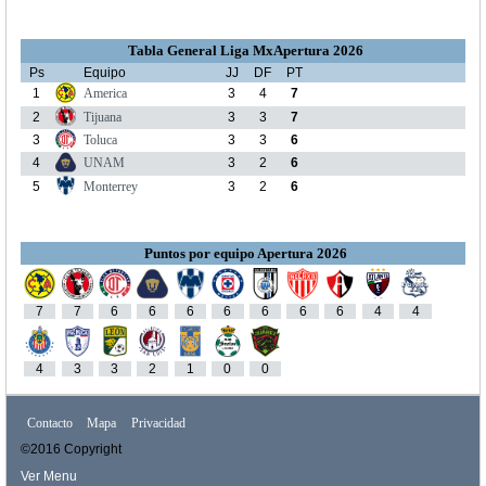
Tabla General Liga MxApertura 2026
Ps
Equipo
JJ
DF
PT
1
America
3
4
7
2
Tijuana
3
3
7
3
Toluca
3
3
6
4
UNAM
3
2
6
5
Monterrey
3
2
6
Puntos por equipo Apertura 2026
7
7
6
6
6
6
6
6
6
4
4
4
3
3
2
1
0
0
Contacto
Mapa
Privacidad
©2016 Copyright