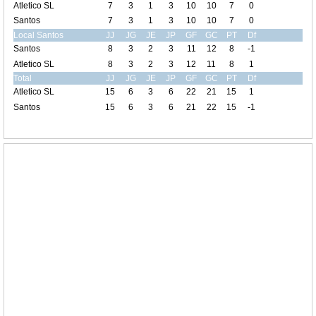
Atletico SL
7
3
1
3
10
10
7
0
Santos
7
3
1
3
10
10
7
0
Local Santos
JJ
JG
JE
JP
GF
GC
PT
Df
Santos
8
3
2
3
11
12
8
-1
Atletico SL
8
3
2
3
12
11
8
1
Total
JJ
JG
JE
JP
GF
GC
PT
Df
Atletico SL
15
6
3
6
22
21
15
1
Santos
15
6
3
6
21
22
15
-1