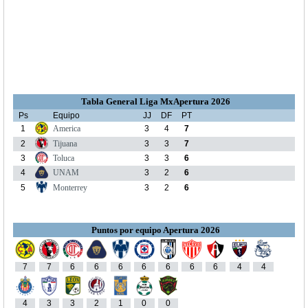
Tabla General Liga MxApertura 2026
Ps
Equipo
JJ
DF
PT
1
America
3
4
7
2
Tijuana
3
3
7
3
Toluca
3
3
6
4
UNAM
3
2
6
5
Monterrey
3
2
6
Puntos por equipo Apertura 2026
7
7
6
6
6
6
6
6
6
4
4
4
3
3
2
1
0
0