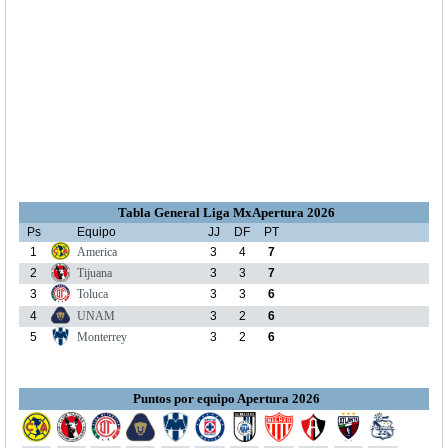
Tabla General Liga MxApertura 2026
Ps
Equipo
JJ
DF
PT
1
America
3
4
7
2
Tijuana
3
3
7
3
Toluca
3
3
6
4
UNAM
3
2
6
5
Monterrey
3
2
6
Puntos por equipo Apertura 2026