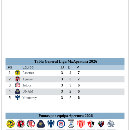
Tabla General Liga MxApertura 2026
Ps
Equipo
JJ
DF
PT
1
America
3
4
7
2
Tijuana
3
3
7
3
Toluca
3
3
6
4
UNAM
3
2
6
5
Monterrey
3
2
6
Puntos por equipo Apertura 2026