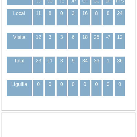
JJ
JG
JE
JP
GF
GC
DF
PTS
Local
11
8
0
3
16
8
8
24
Visita
12
3
3
6
18
25
-7
12
Total
23
11
3
9
34
33
1
36
Liguilla
0
0
0
0
0
0
0
0