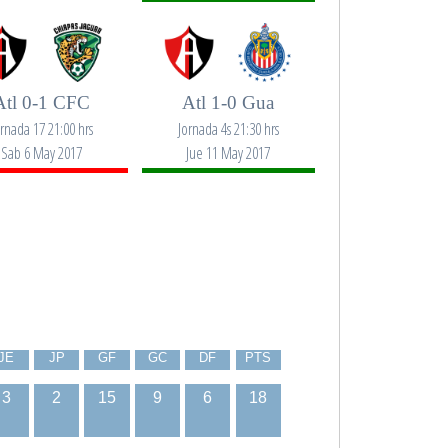
Atl 0-1 CFC
Atl 1-0 Gua
ornada 17 21:00 hrs
Jornada 4s 21:30 hrs
Sab 6 May 2017
Jue 11 May 2017
JE
JP
GF
GC
DF
PTS
3
2
15
9
6
18