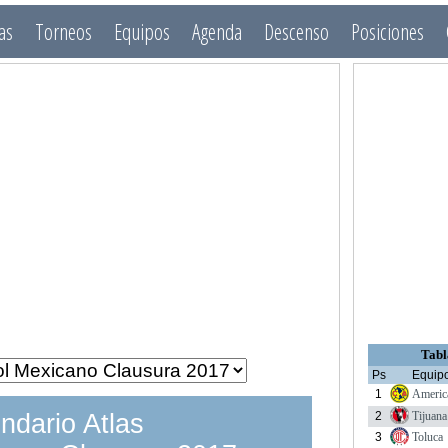
as
Torneos
Equipos
Agenda
Descenso
Posiciones
Tabl
Ps
Equip
1
Americ
2
Tijuana
ndario Atlas
3
Toluca