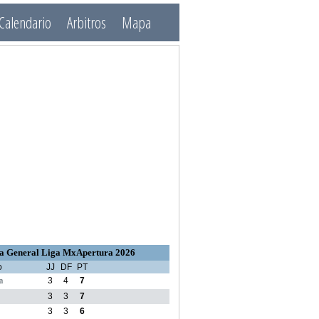
Calendario
Arbitros
Mapa
a General Liga MxApertura 2026
o
JJ
DF
PT
a
3
4
7
3
3
7
3
3
6