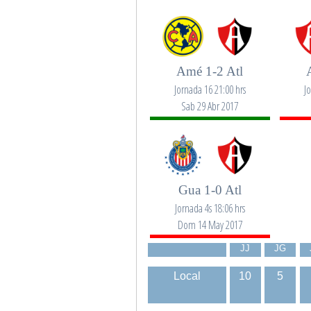
Amé 1-2 Atl
Jornada 16 21:00 hrs
J
Sab 29 Abr 2017
Gua 1-0 Atl
Jornada 4s 18:06 hrs
Dom 14 May 2017
JJ
JG
Local
10
5