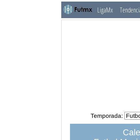
LigaMx
Tendenci
Temporada:
Cale