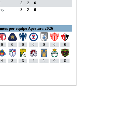
M
3
2
6
rey
3
2
6
ntos por equipo Apertura 2026
6
6
6
6
6
6
6
4
3
3
2
1
0
0