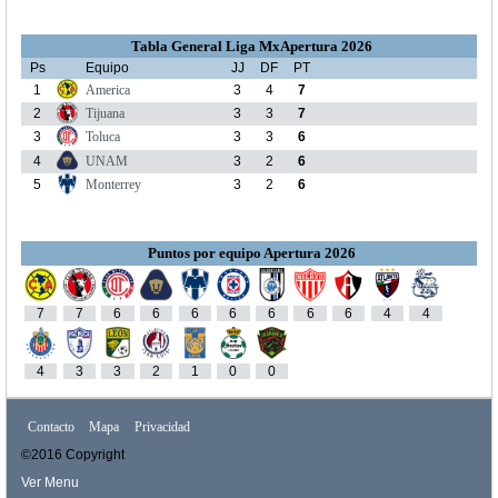
Tabla General Liga MxApertura 2026
Ps
Equipo
JJ
DF
PT
1
America
3
4
7
2
Tijuana
3
3
7
3
Toluca
3
3
6
4
UNAM
3
2
6
5
Monterrey
3
2
6
Puntos por equipo Apertura 2026
7
7
6
6
6
6
6
6
6
4
4
4
3
3
2
1
0
0
Contacto
Mapa
Privacidad
©2016 Copyright