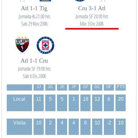
Atl 1-1 Tig
Cru 3-1 Atl
Jornada 4s 21:00 hrs
Jornada SF 20:00 hrs
Sab 29 Nov 2008
Mie 3 Dic 2008
Atl 1-1 Cru
Jornada SF 19:00 hrs
Sab 6 Dic 2008
JJ
JG
JE
JP
GF
GC
DF
PTS
Local
11
5
5
1
18
12
6
20
Visita
10
2
4
4
8
10
-2
10