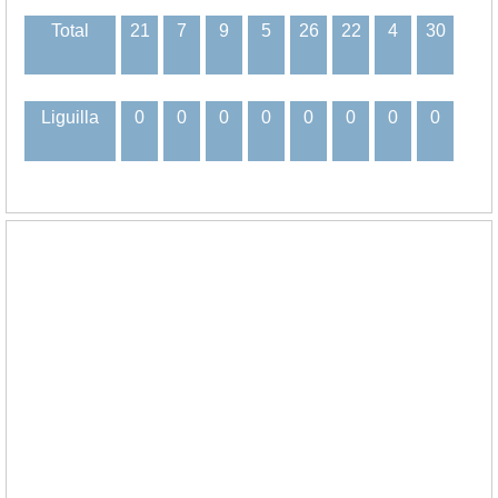
Total
21
7
9
5
26
22
4
30
Liguilla
0
0
0
0
0
0
0
0