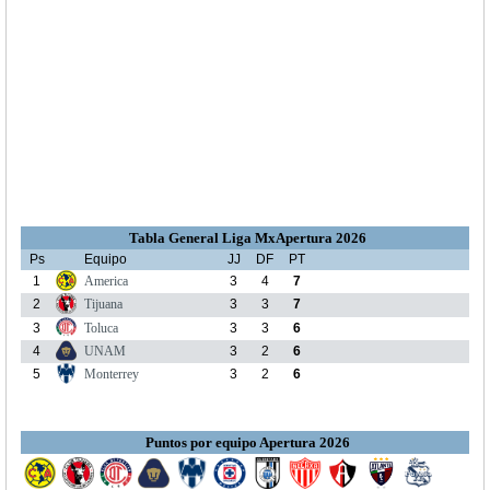
Tabla General Liga MxApertura 2026
Ps
Equipo
JJ
DF
PT
1
America
3
4
7
2
Tijuana
3
3
7
3
Toluca
3
3
6
4
UNAM
3
2
6
5
Monterrey
3
2
6
Puntos por equipo Apertura 2026