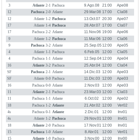
3
Atlante
2-1
Pachuca
9.Ago.08
21:00
Ape08
12
Pachuca
2-0
Atlante
29.Mar.08
17:00
Cla08
12
Atlante
1-2
Pachuca
13.Oct.07
20:30
Ape07
17
Atlante
1-4
Pachuca
28.Abr.07
17:00
Cla07
17
Pachuca
2-2
Atlante
11.Nov.06
19:00
Ape06
9
Atlante
1-2
Pachuca
11.Mar.06
12:00
Cla06
9
Pachuca
3-2
Atlante
25.Sep.05
12:00
Ape05
4
Atlante
1-1
Pachuca
6.Feb.05
12:00
Cla05
4
Pachuca
1-1
Atlante
12.Sep.04
12:00
Ape04
16
Atlante
3-2
Pachuca
25.Abr.04
12:00
Cla04
SF
Pachuca
2-1
Atlante
14.Dic.03
12:00
Ape03
SF
Atlante
0-0
Pachuca
11.Dic.03
12:00
Ape03
16
Pachuca
0-0
Atlante
2.Nov.03
12:00
Ape03
11
Atlante
2-1
Pachuca
23.Mar.03
12:00
Cla03
11
Pachuca
1-1
Atlante
6.Oct.02
12:00
Ape02
18
Pachuca
1-2
Atlante
21.Abr.02
12:00
Ver02
4s
Pachuca
0-1
Atlante
2.Dic.01
12:00
Inv01
4s
Atlante
1-2
Pachuca
29.Nov.01
12:00
Inv01
18
Atlante
2-0
Pachuca
17.Nov.01
12:00
Inv01
15
Pachuca
1-0
Atlante
8.Abr.01
12:00
Ver01
15
Atlante
1-0
Pachuca
3.Nov.00
12:00
Inv00