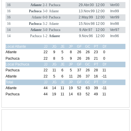
16
Atlante
2-1
Pachuca
29.Abr.00
12:00
Ver00
16
Pachuca
3-0
Atlante
13.Nov.99
12:00
Inv99
16
Atlante
0-0
Pachuca
2.May.99
12:00
Ver99
16
Pachuca
3-2
Atlante
15.Nov.98
12:00
Inv98
14
Atlante
3-0
Pachuca
9.Abr.97
12:00
Ver97
14
Pachuca
1-2
Atlante
9.Nov.96
12:00
Inv96
Local Atlante
JJ
JG
JE
JP
GF
GC
PT
Df
Atlante
22
9
5
8
26
26
23
0
Pachuca
22
8
5
9
26
26
21
0
Local Pachuca
JJ
JG
JE
JP
GF
GC
PT
Df
Pachuca
22
11
6
5
37
26
28
11
Atlante
22
5
6
11
26
37
16
-11
Total
JJ
JG
JE
JP
GF
GC
PT
Df
Atlante
44
14
11
19
52
63
39
-11
Pachuca
44
19
11
14
63
52
49
11