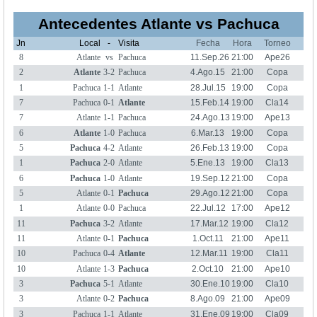
Antecedentes Atlante vs Pachuca
Jn
Local
-
Visita
Fecha
Hora
Torneo
8
Atlante
vs
Pachuca
11.Sep.26
21:00
Ape26
2
Atlante
3-2
Pachuca
4.Ago.15
21:00
Copa
Ape15
1
Pachuca
1-1
Atlante
28.Jul.15
19:00
Copa
Ape15
7
Pachuca
0-1
Atlante
15.Feb.14
19:00
Cla14
7
Atlante
1-1
Pachuca
24.Ago.13
19:00
Ape13
6
Atlante
1-0
Pachuca
6.Mar.13
19:00
Copa
Cla13
5
Pachuca
4-2
Atlante
26.Feb.13
19:00
Copa
Cla13
1
Pachuca
2-0
Atlante
5.Ene.13
19:00
Cla13
6
Pachuca
1-0
Atlante
19.Sep.12
21:00
Copa
Ape12
5
Atlante
0-1
Pachuca
29.Ago.12
21:00
Copa
Ape12
1
Atlante
0-0
Pachuca
22.Jul.12
17:00
Ape12
11
Pachuca
3-2
Atlante
17.Mar.12
19:00
Cla12
11
Atlante
0-1
Pachuca
1.Oct.11
21:00
Ape11
10
Pachuca
0-4
Atlante
12.Mar.11
19:00
Cla11
10
Atlante
1-3
Pachuca
2.Oct.10
21:00
Ape10
3
Pachuca
5-1
Atlante
30.Ene.10
19:00
Cla10
3
Atlante
0-2
Pachuca
8.Ago.09
21:00
Ape09
3
Pachuca
1-1
Atlante
31.Ene.09
19:00
Cla09