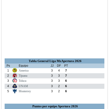
Tabla General Liga MxApertura 2026
Ps
Equipo
JJ
DF
PT
1
America
3
4
7
2
Tijuana
3
3
7
3
Toluca
3
3
6
4
UNAM
3
2
6
5
Monterrey
3
2
6
Puntos por equipo Apertura 2026