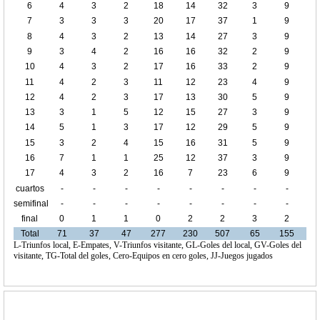
6
4
3
2
18
14
32
3
9
7
3
3
3
20
17
37
1
9
8
4
3
2
13
14
27
3
9
9
3
4
2
16
16
32
2
9
10
4
3
2
17
16
33
2
9
11
4
2
3
11
12
23
4
9
12
4
2
3
17
13
30
5
9
13
3
1
5
12
15
27
3
9
14
5
1
3
17
12
29
5
9
15
3
2
4
15
16
31
5
9
16
7
1
1
25
12
37
3
9
17
4
3
2
16
7
23
6
9
cuartos
-
-
-
-
-
-
-
-
de final
semifinal
-
-
-
-
-
-
-
-
final
0
1
1
0
2
2
3
2
Total
71
37
47
277
230
507
65
155
L-Triunfos local, E-Empates, V-Triunfos visitante, GL-Goles del local, GV-Goles del
visitante, TG-Total del goles, Cero-Equipos en cero goles, JJ-Juegos jugados