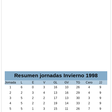
Resumen jornadas Invierno 1998
Jornada
L
E
V
GL
GV
TG
Cero
JJ
1
6
0
3
16
10
26
4
9
2
2
3
4
13
16
29
4
9
3
5
2
2
17
13
30
3
9
4
5
2
2
19
14
33
2
9
5
5
1
3
15
11
26
7
9