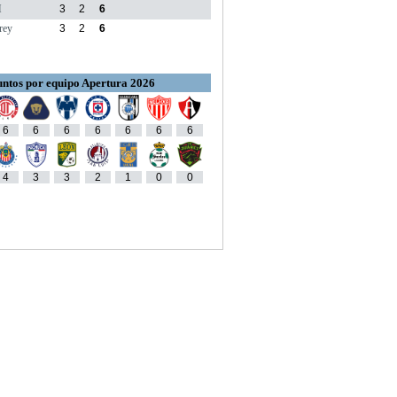
M
3
2
6
rey
3
2
6
ntos por equipo Apertura 2026
6
6
6
6
6
6
6
4
3
3
2
1
0
0