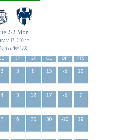
ue 2-2 Mon
ornada 17 12:00 hrs
Dom 22 Nov 1998
JE
JP
GF
GC
DF
PTS
3
3
8
13
-5
12
4
3
12
17
-5
7
7
6
20
30
-10
19