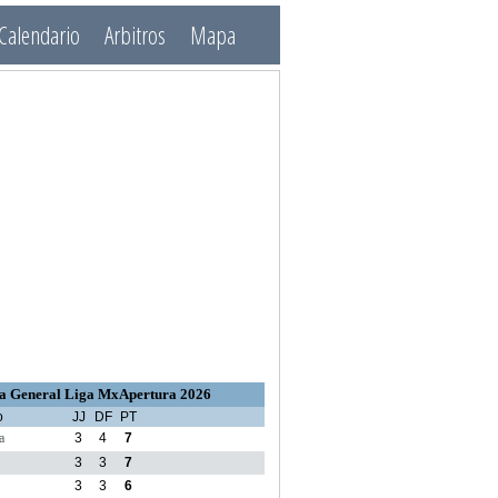
Calendario
Arbitros
Mapa
a General Liga MxApertura 2026
o
JJ
DF
PT
a
3
4
7
3
3
7
3
3
6