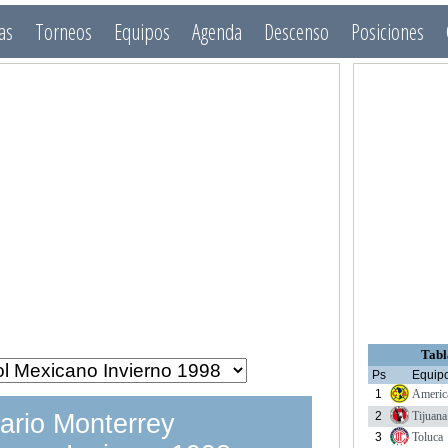
as
Torneos
Equipos
Agenda
Descenso
Posiciones
Tabl
Ps
Equip
1
Americ
2
Tijuana
ario Monterrey
3
Toluca