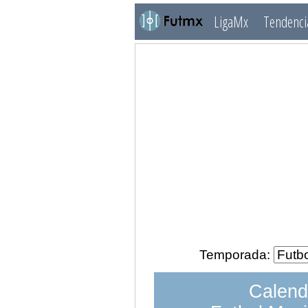
LigaMx
Tendenci
Temporada:
Calend