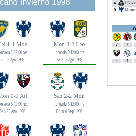
cano Invierno 1998
4
UNA
5
Monter
Pu
Cel 1-1 Mon
Mon 3-2 Leo
7
7
ornada 2 12:00 hrs
Jornada 3 12:00 hrs
Sab 8 Ago 1998
Mie 19 Ago 1998
4
4
Mon 0-0 Atl
San 2-2 Mon
ornada 5 12:00 hrs
Jornada 6 12:00 hrs
Sab 29 Ago 1998
Dom 6 Sep 1998