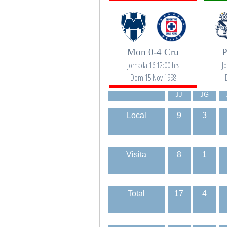
Mon 0-4 Cru
P
Jornada 16 12:00 hrs
J
Dom 15 Nov 1998
JJ
JG
Local
9
3
Visita
8
1
Total
17
4