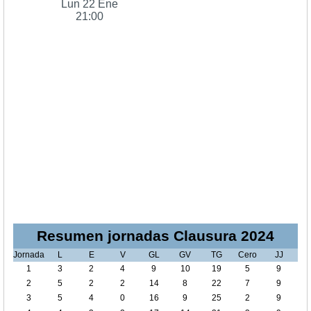
Lun 22 Ene
21:00
Resumen jornadas Clausura 2024
Jornada
L
E
V
GL
GV
TG
Cero
JJ
1
3
2
4
9
10
19
5
9
2
5
2
2
14
8
22
7
9
3
5
4
0
16
9
25
2
9