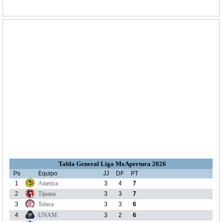
Tabla General Liga MxApertura 2026
Ps
Equipo
JJ
DF
PT
1
America
3
4
7
2
Tijuana
3
3
7
3
Toluca
3
3
6
4
UNAM
3
2
6