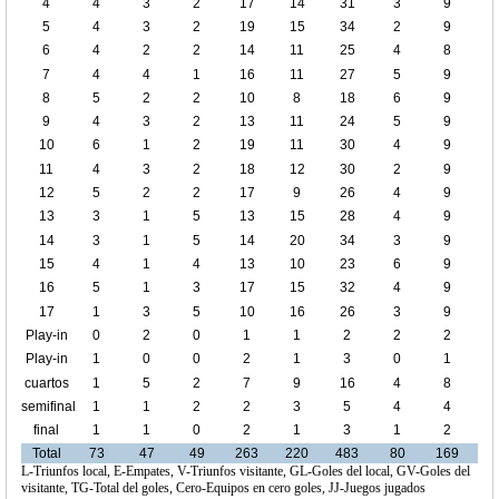
4
4
3
2
17
14
31
3
9
5
4
3
2
19
15
34
2
9
6
4
2
2
14
11
25
4
8
7
4
4
1
16
11
27
5
9
8
5
2
2
10
8
18
6
9
9
4
3
2
13
11
24
5
9
10
6
1
2
19
11
30
4
9
11
4
3
2
18
12
30
2
9
12
5
2
2
17
9
26
4
9
13
3
1
5
13
15
28
4
9
14
3
1
5
14
20
34
3
9
15
4
1
4
13
10
23
6
9
16
5
1
3
17
15
32
4
9
17
1
3
5
10
16
26
3
9
Play-in
0
2
0
1
1
2
2
2
1
Play-in
1
0
0
2
1
3
0
1
2
cuartos
1
5
2
7
9
16
4
8
de final
semifinal
1
1
2
2
3
5
4
4
final
1
1
0
2
1
3
1
2
Total
73
47
49
263
220
483
80
169
L-Triunfos local, E-Empates, V-Triunfos visitante, GL-Goles del local, GV-Goles del
visitante, TG-Total del goles, Cero-Equipos en cero goles, JJ-Juegos jugados