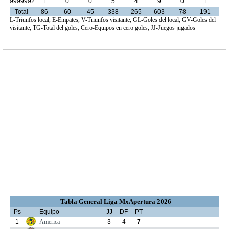
9999992
1
0
0
5
4
9
0
1
Total
86
60
45
338
265
603
78
191
L-Triunfos local, E-Empates, V-Triunfos visitante, GL-Goles del local, GV-Goles del
visitante, TG-Total del goles, Cero-Equipos en cero goles, JJ-Juegos jugados
Tabla General Liga MxApertura 2026
Ps
Equipo
JJ
DF
PT
1
America
3
4
7