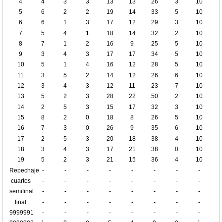
4
4
3
3
13
13
26
3
10
5
6
2
2
19
14
33
5
10
6
6
1
3
17
12
29
3
10
7
5
4
1
18
14
32
2
10
8
7
1
2
16
9
25
5
10
9
3
4
3
17
17
34
5
10
10
5
1
4
16
12
28
5
10
11
3
5
2
14
12
26
6
10
12
3
4
3
12
11
23
7
10
13
5
2
3
28
22
50
2
10
14
2
5
3
15
17
32
3
10
15
8
2
0
18
8
26
5
10
16
7
3
0
26
9
35
6
10
17
2
5
3
20
18
38
4
10
18
3
4
3
17
21
38
0
10
19
5
2
3
21
15
36
4
10
Repechaje
-
-
-
-
-
-
-
-
cuartos
-
-
-
-
-
-
-
-
de final
semifinal
-
-
-
-
-
-
-
-
final
-
-
-
-
-
-
-
-
9999991
-
-
-
-
-
-
-
-