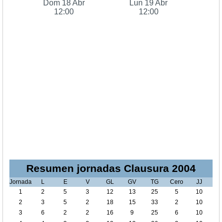
Dom 18 Abr
Lun 19 Abr
12:00
12:00
Resumen jornadas Clausura 2004
Jornada
L
E
V
GL
GV
TG
Cero
JJ
1
2
5
3
12
13
25
5
10
2
3
5
2
18
15
33
2
10
3
6
2
2
16
9
25
6
10