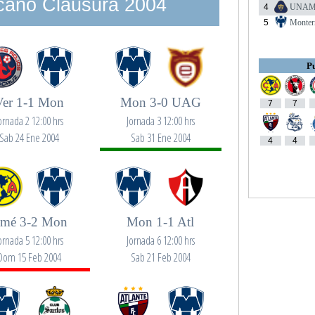
cano Clausura 2004
4
UNA
5
Monter
Pu
Ver 1-1 Mon
Mon 3-0 UAG
7
7
ornada 2 12:00 hrs
Jornada 3 12:00 hrs
Sab 24 Ene 2004
Sab 31 Ene 2004
4
4
mé 3-2 Mon
Mon 1-1 Atl
ornada 5 12:00 hrs
Jornada 6 12:00 hrs
Dom 15 Feb 2004
Sab 21 Feb 2004