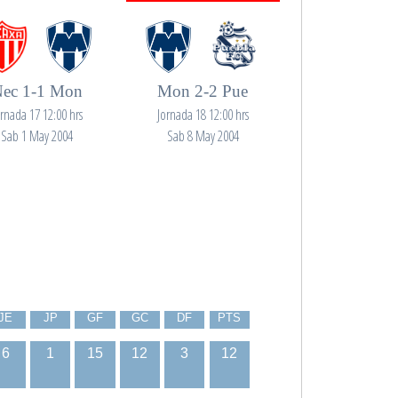
ec 1-1 Mon
Mon 2-2 Pue
ornada 17 12:00 hrs
Jornada 18 12:00 hrs
Sab 1 May 2004
Sab 8 May 2004
JE
JP
GF
GC
DF
PTS
6
1
15
12
3
12