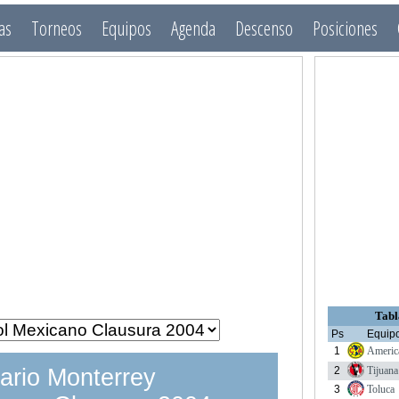
as
Torneos
Equipos
Agenda
Descenso
Posiciones
Tabl
Ps
Equip
1
Americ
2
Tijuana
ario Monterrey
3
Toluca