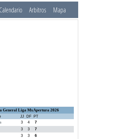
Calendario
Arbitros
Mapa
a General Liga MxApertura 2026
o
JJ
DF
PT
a
3
4
7
3
3
7
3
3
6