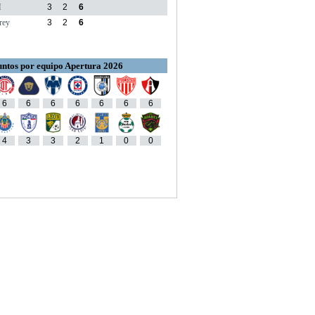
M
3
2
6
rey
3
2
6
ntos por equipo Apertura 2026
6
6
6
6
6
6
6
4
3
3
2
1
0
0