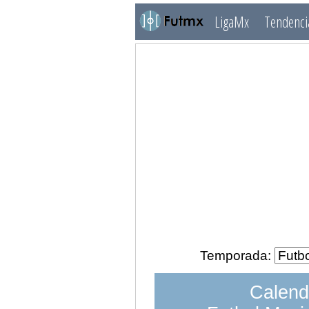
LigaMx
Tendenci
Temporada:
Calend