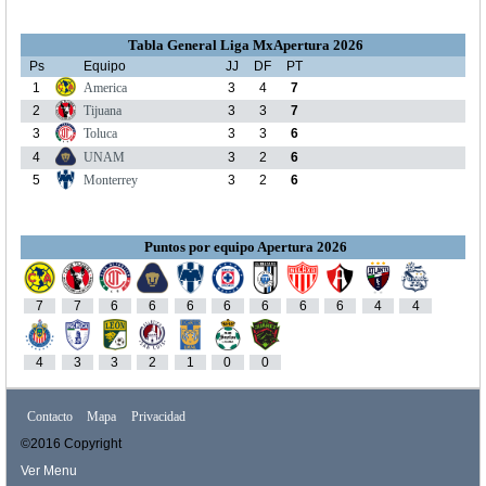
Tabla General Liga MxApertura 2026
Ps
Equipo
JJ
DF
PT
1
America
3
4
7
2
Tijuana
3
3
7
3
Toluca
3
3
6
4
UNAM
3
2
6
5
Monterrey
3
2
6
Puntos por equipo Apertura 2026
7
7
6
6
6
6
6
6
6
4
4
4
3
3
2
1
0
0
Contacto
Mapa
Privacidad
©2016 Copyright