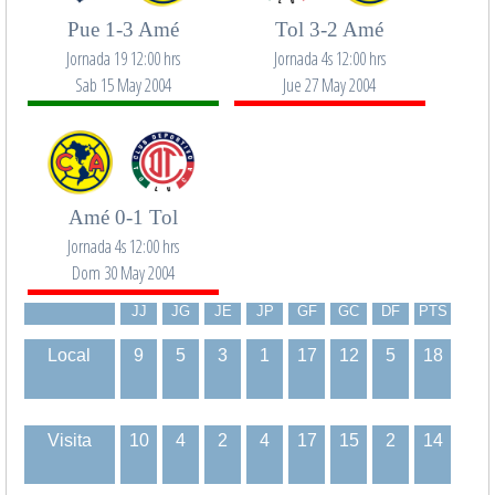
Pue 1-3 Amé
Tol 3-2 Amé
Jornada 19 12:00 hrs
Jornada 4s 12:00 hrs
Sab 15 May 2004
Jue 27 May 2004
Amé 0-1 Tol
Jornada 4s 12:00 hrs
Dom 30 May 2004
JJ
JG
JE
JP
GF
GC
DF
PTS
Local
9
5
3
1
17
12
5
18
Visita
10
4
2
4
17
15
2
14