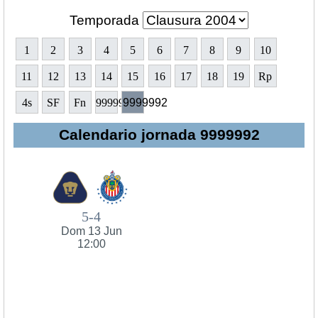
Temporada
1
2
3
4
5
6
7
8
9
10
11
12
13
14
15
16
17
18
19
Rp
4s
SF
Fn
9999991
9999992
Calendario jornada 9999992
5-4
Dom 13 Jun
12:00