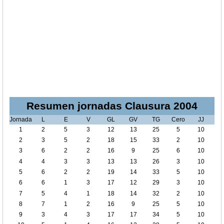
Resumen jornadas Clausura 2004
Jornada
L
E
V
GL
GV
TG
Cero
JJ
1
2
5
3
12
13
25
5
10
2
3
5
2
18
15
33
2
10
3
6
2
2
16
9
25
6
10
4
4
3
3
13
13
26
3
10
5
6
2
2
19
14
33
5
10
6
6
1
3
17
12
29
3
10
7
5
4
1
18
14
32
2
10
8
7
1
2
16
9
25
5
10
9
3
4
3
17
17
34
5
10