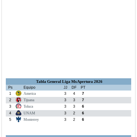
Tabla General Liga MxApertura 2026
Ps
Equipo
JJ
DF
PT
1
America
3
4
7
2
Tijuana
3
3
7
3
Toluca
3
3
6
4
UNAM
3
2
6
5
Monterrey
3
2
6