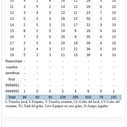
10
5
1
4
16
12
28
5
10
11
3
5
2
14
12
26
6
10
12
3
4
3
12
11
23
7
10
13
5
2
3
28
22
50
2
10
14
2
5
3
15
17
32
3
10
15
8
2
0
18
8
26
5
10
16
7
3
0
26
9
35
6
10
17
2
5
3
20
18
38
4
10
18
3
4
3
17
21
38
0
10
19
5
2
3
21
15
36
4
10
Repechaje
-
-
-
-
-
-
-
-
cuartos
-
-
-
-
-
-
-
-
de final
semifinal
-
-
-
-
-
-
-
-
final
-
-
-
-
-
-
-
-
9999991
-
-
-
-
-
-
-
-
9999992
1
0
0
5
4
9
0
1
Total
86
60
45
338
265
603
78
191
L-Triunfos local, E-Empates, V-Triunfos visitante, GL-Goles del local, GV-Goles del
visitante, TG-Total del goles, Cero-Equipos en cero goles, JJ-Juegos jugados