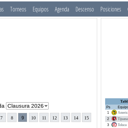
as
Torneos
Equipos
Agenda
Descenso
Posiciones
Tabl
da
Ps
Equip
1
Americ
7
8
9
10
11
12
13
14
15
2
Tijuana
3
Toluca