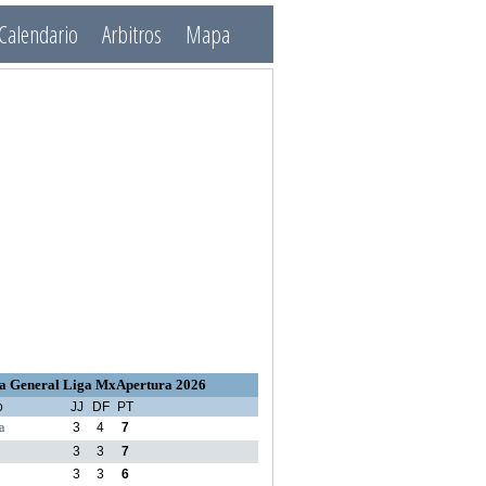
Calendario
Arbitros
Mapa
a General Liga MxApertura 2026
o
JJ
DF
PT
a
3
4
7
3
3
7
3
3
6