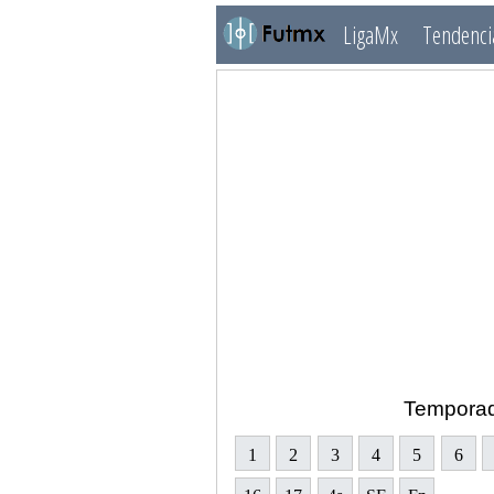
LigaMx
Tendenci
Tempora
1
2
3
4
5
6