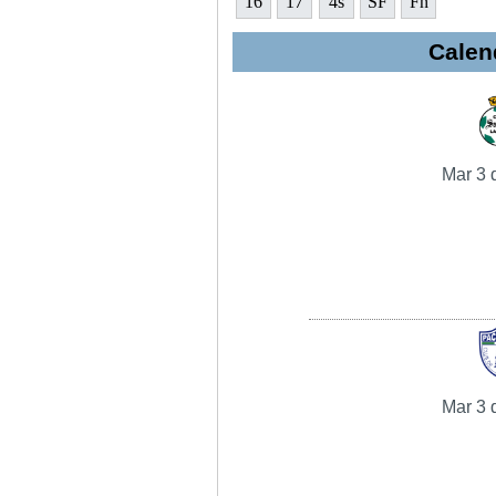
16
17
4s
SF
Fn
Calen
Mar 3 
Mar 3 