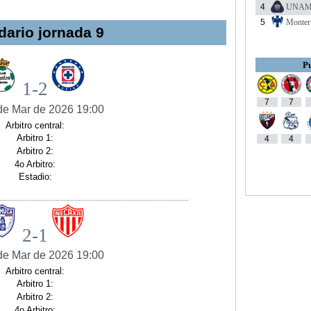
4
UNA
5
Monter
dario jornada 9
Pu
1-2
7
7
de Mar de 2026 19:00
Arbitro central:
Arbitro 1:
4
4
Arbitro 2:
4o Arbitro:
Estadio:
2-1
de Mar de 2026 19:00
Arbitro central:
Arbitro 1:
Arbitro 2:
4o Arbitro: