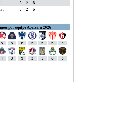
M
3
2
6
rey
3
2
6
ntos por equipo Apertura 2026
6
6
6
6
6
6
6
4
3
3
2
1
0
0