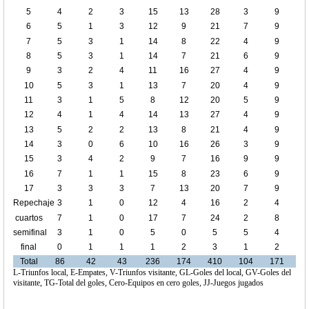
5
4
2
3
15
13
28
3
9
6
5
1
3
12
9
21
7
9
7
5
3
1
14
8
22
4
9
8
5
3
1
14
7
21
6
9
9
3
2
4
11
16
27
4
9
10
5
3
1
13
7
20
4
9
11
3
1
5
8
12
20
5
9
12
4
1
4
14
13
27
4
9
13
5
2
2
13
8
21
4
9
14
3
0
6
10
16
26
3
9
15
3
4
2
9
7
16
9
9
16
7
1
1
15
8
23
6
9
17
3
3
3
7
13
20
7
9
Repechaje
3
1
0
12
4
16
2
4
cuartos
7
1
0
17
7
24
2
8
de final
semifinal
3
1
0
5
0
5
5
4
final
0
1
1
1
2
3
1
2
Total
86
42
43
236
174
410
104
171
L-Triunfos local, E-Empates, V-Triunfos visitante, GL-Goles del local, GV-Goles del
visitante, TG-Total del goles, Cero-Equipos en cero goles, JJ-Juegos jugados