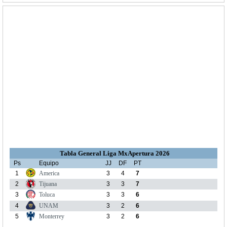
Tabla General Liga MxApertura 2026
Ps
Equipo
JJ
DF
PT
1
America
3
4
7
2
Tijuana
3
3
7
3
Toluca
3
3
6
4
UNAM
3
2
6
5
Monterrey
3
2
6