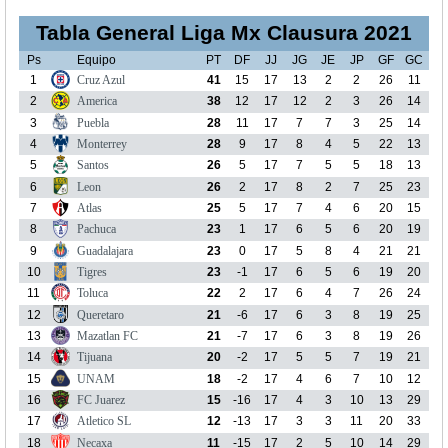
Tabla General Liga Mx Clausura 2021
Ps
Equipo
PT
DF
JJ
JG
JE
JP
GF
GC
1
Cruz Azul
41
15
17
13
2
2
26
11
2
America
38
12
17
12
2
3
26
14
3
Puebla
28
11
17
7
7
3
25
14
4
Monterrey
28
9
17
8
4
5
22
13
5
Santos
26
5
17
7
5
5
18
13
6
Leon
26
2
17
8
2
7
25
23
7
Atlas
25
5
17
7
4
6
20
15
8
Pachuca
23
1
17
6
5
6
20
19
9
Guadalajara
23
0
17
5
8
4
21
21
10
Tigres
23
-1
17
6
5
6
19
20
11
Toluca
22
2
17
6
4
7
26
24
12
Queretaro
21
-6
17
6
3
8
19
25
13
Mazatlan FC
21
-7
17
6
3
8
19
26
14
Tijuana
20
-2
17
5
5
7
19
21
15
UNAM
18
-2
17
4
6
7
10
12
16
FC Juarez
15
-16
17
4
3
10
13
29
17
Atletico SL
12
-13
17
3
3
11
20
33
18
Necaxa
11
-15
17
2
5
10
14
29