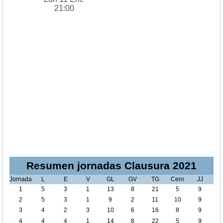
21:00
Resumen jornadas Clausura 2021
Jornada
L
E
V
GL
GV
TG
Cero
JJ
1
5
3
1
13
8
21
5
9
2
5
3
1
9
2
11
10
9
3
4
2
3
10
6
16
8
9
4
4
4
1
14
8
22
5
9