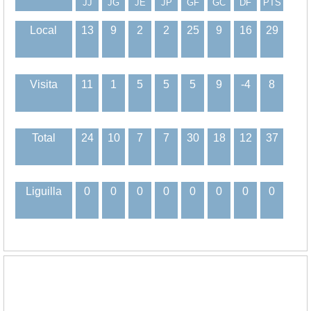
JJ
JG
JE
JP
GF
GC
DF
PTS
Local
13
9
2
2
25
9
16
29
Visita
11
1
5
5
5
9
-4
8
Total
24
10
7
7
30
18
12
37
Liguilla
0
0
0
0
0
0
0
0