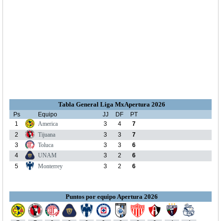
Tabla General Liga MxApertura 2026
Ps
Equipo
JJ
DF
PT
1
America
3
4
7
2
Tijuana
3
3
7
3
Toluca
3
3
6
4
UNAM
3
2
6
5
Monterrey
3
2
6
Puntos por equipo Apertura 2026