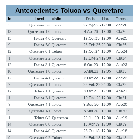
Antecedentes Toluca vs Queretaro
Jn
Local
-
Visita
Fecha
Hora
Torneo
5
Queretaro
vs
Toluca
22.Ago.26
17:00
Ape26
13
Queretaro
1-0
Toluca
4.Abr.26
18:00
Cla26
13
Toluca
4-0
Queretaro
19.Oct.25
19:00
Ape25
9
Toluca
5-0
Queretaro
26.Feb.25
21:00
Cla25
12
Queretaro
0-1
Toluca
18.Oct.24
19:00
Ape24
1
Queretaro
2-2
Toluca
12.Ene.24
19:00
Cla24
12
Toluca
3-1
Queretaro
8.Oct.23
12:00
Ape23
10
Queretaro
1-0
Toluca
5.Mar.23
19:05
Cla23
17
Toluca
4-1
Queretaro
2.Oct.22
12:00
Ape22
7
Queretaro
1-1
Toluca
24.Feb.22
21:05
Cla22
12
Toluca
1-1
Queretaro
3.Oct.21
12:00
Ape21
1
Toluca
3-1
Queretaro
10.Ene.21
12:00
Cla21
8
Queretaro
4-1
Toluca
3.Sep.20
19:00
Ape20
9
Queretaro
1-1
Toluca
6.Mar.20
19:00
Cla20
1
Toluca
0-2
Queretaro
21.Jul.19
12:00
Ape19
14
Queretaro
0-0
Toluca
13.Abr.19
17:00
Cla19
14
Toluca
4-0
Queretaro
28.Oct.18
12:00
Ape18
9
Queretaro
0-2
Toluca
24.Feb.18
17:00
Cla18