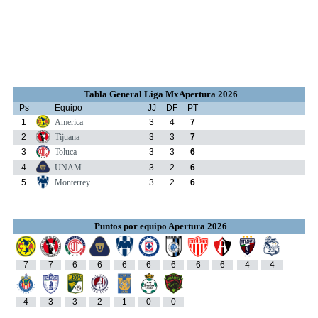
Tabla General Liga MxApertura 2026
Ps
Equipo
JJ
DF
PT
1
America
3
4
7
2
Tijuana
3
3
7
3
Toluca
3
3
6
4
UNAM
3
2
6
5
Monterrey
3
2
6
Puntos por equipo Apertura 2026
7
7
6
6
6
6
6
6
6
4
4
4
3
3
2
1
0
0