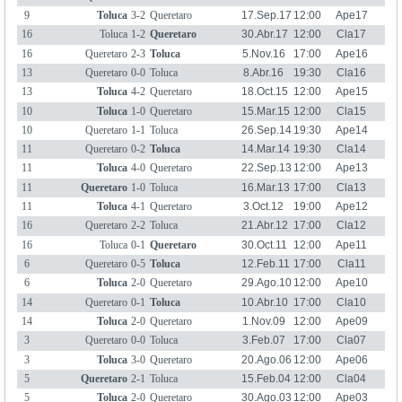
9
Toluca
3-2
Queretaro
17.Sep.17
12:00
Ape17
16
Toluca
1-2
Queretaro
30.Abr.17
12:00
Cla17
16
Queretaro
2-3
Toluca
5.Nov.16
17:00
Ape16
13
Queretaro
0-0
Toluca
8.Abr.16
19:30
Cla16
13
Toluca
4-2
Queretaro
18.Oct.15
12:00
Ape15
10
Toluca
1-0
Queretaro
15.Mar.15
12:00
Cla15
10
Queretaro
1-1
Toluca
26.Sep.14
19:30
Ape14
11
Queretaro
0-2
Toluca
14.Mar.14
19:30
Cla14
11
Toluca
4-0
Queretaro
22.Sep.13
12:00
Ape13
11
Queretaro
1-0
Toluca
16.Mar.13
17:00
Cla13
11
Toluca
4-1
Queretaro
3.Oct.12
19:00
Ape12
16
Queretaro
2-2
Toluca
21.Abr.12
17:00
Cla12
16
Toluca
0-1
Queretaro
30.Oct.11
12:00
Ape11
6
Queretaro
0-5
Toluca
12.Feb.11
17:00
Cla11
6
Toluca
2-0
Queretaro
29.Ago.10
12:00
Ape10
14
Queretaro
0-1
Toluca
10.Abr.10
17:00
Cla10
14
Toluca
2-0
Queretaro
1.Nov.09
12:00
Ape09
3
Queretaro
0-0
Toluca
3.Feb.07
17:00
Cla07
3
Toluca
3-0
Queretaro
20.Ago.06
12:00
Ape06
5
Queretaro
2-1
Toluca
15.Feb.04
12:00
Cla04
5
Toluca
2-0
Queretaro
30.Ago.03
12:00
Ape03