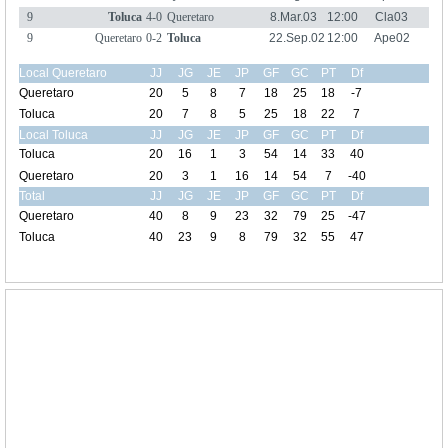
9
Toluca
4-0
Queretaro
8.Mar.03
12:00
Cla03
9
Queretaro
0-2
Toluca
22.Sep.02
12:00
Ape02
Local Queretaro
JJ
JG
JE
JP
GF
GC
PT
Df
Queretaro
20
5
8
7
18
25
18
-7
Toluca
20
7
8
5
25
18
22
7
Local Toluca
JJ
JG
JE
JP
GF
GC
PT
Df
Toluca
20
16
1
3
54
14
33
40
Queretaro
20
3
1
16
14
54
7
-40
Total
JJ
JG
JE
JP
GF
GC
PT
Df
Queretaro
40
8
9
23
32
79
25
-47
Toluca
40
23
9
8
79
32
55
47