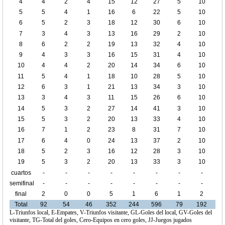
4
4
2
4
15
12
27
5
10
5
5
4
1
16
6
22
5
10
6
5
2
3
18
12
30
6
10
7
3
4
3
13
16
29
2
10
8
6
2
2
19
13
32
4
10
9
4
3
3
16
15
31
4
10
10
4
4
2
20
14
34
6
10
11
5
4
1
18
10
28
5
10
12
6
3
1
21
13
34
3
10
13
3
4
3
11
15
26
6
10
14
5
3
2
27
14
41
3
10
15
5
3
2
20
13
33
4
10
16
7
1
2
23
8
31
7
10
17
6
4
0
24
13
37
2
10
18
5
2
3
16
12
28
3
10
19
5
3
2
20
13
33
3
10
cuartos
-
-
-
-
-
-
-
-
de final
semifinal
-
-
-
-
-
-
-
-
final
2
0
0
5
1
6
1
2
Total
92
54
46
352
244
596
79
192
L-Triunfos local, E-Empates, V-Triunfos visitante, GL-Goles del local, GV-Goles del
visitante, TG-Total del goles, Cero-Equipos en cero goles, JJ-Juegos jugados