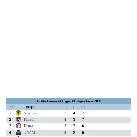
Tabla General Liga MxApertura 2026
Ps
Equipo
JJ
DF
PT
1
America
3
4
7
2
Tijuana
3
3
7
3
Toluca
3
3
6
4
UNAM
3
2
6