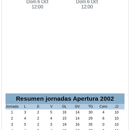
Dom 6 Oct
Dom 6 Oct
12:00
12:00
Resumen jornadas Apertura 2002
Jornada
L
E
V
GL
GV
TG
Cero
JJ
1
3
2
5
16
14
30
4
10
2
4
2
4
15
14
29
6
10
3
5
2
3
19
16
35
0
10