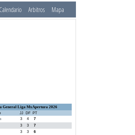
Calendario
Arbitros
Mapa
a General Liga MxApertura 2026
o
JJ
DF
PT
a
3
4
7
3
3
7
3
3
6