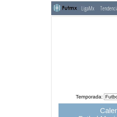
LigaMx
Tendenci
Temporada:
Calen