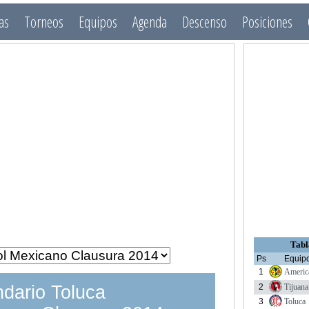
as
Torneos
Equipos
Agenda
Descenso
Posiciones
Tabl
Ps
Equip
1
Americ
2
Tijuana
dario Toluca
3
Toluca