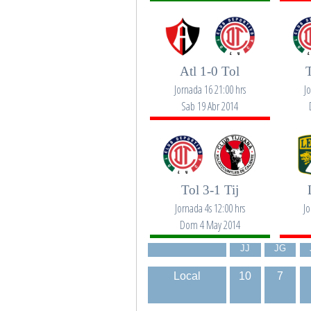
Atl 1-0 Tol
Jornada 16 21:00 hrs
J
Sab 19 Abr 2014
Tol 3-1 Tij
Jornada 4s 12:00 hrs
Jo
Dom 4 May 2014
JJ
JG
Local
10
7