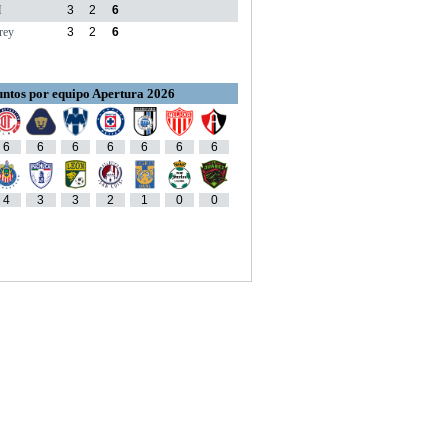
M
3
2
6
rey
3
2
6
ntos por equipo Apertura 2026
6
6
6
6
6
6
6
4
3
3
2
1
0
0