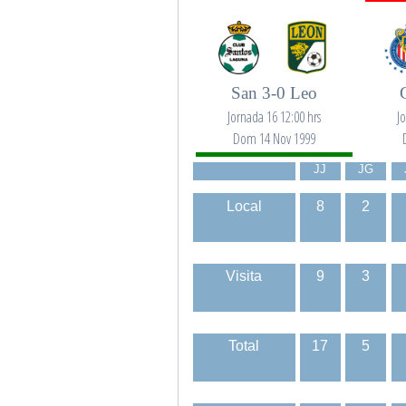
San 3-0 Leo
Jornada 16 12:00 hrs
J
Dom 14 Nov 1999
JJ
JG
Local
8
2
Visita
9
3
Total
17
5