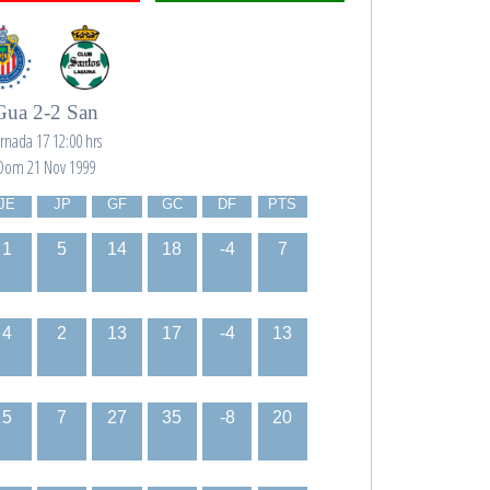
Gua 2-2 San
ornada 17 12:00 hrs
Dom 21 Nov 1999
JE
JP
GF
GC
DF
PTS
1
5
14
18
-4
7
4
2
13
17
-4
13
5
7
27
35
-8
20