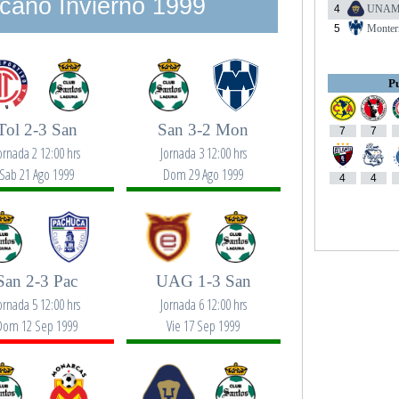
cano Invierno 1999
4
UNA
5
Monter
Pu
Tol 2-3 San
San 3-2 Mon
7
7
ornada 2 12:00 hrs
Jornada 3 12:00 hrs
Sab 21 Ago 1999
Dom 29 Ago 1999
4
4
San 2-3 Pac
UAG 1-3 San
ornada 5 12:00 hrs
Jornada 6 12:00 hrs
Dom 12 Sep 1999
Vie 17 Sep 1999