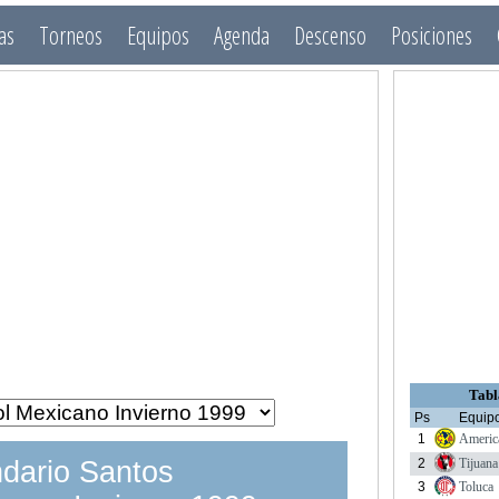
as
Torneos
Equipos
Agenda
Descenso
Posiciones
Tabl
Ps
Equip
1
Americ
2
Tijuana
dario Santos
3
Toluca