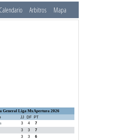
Calendario
Arbitros
Mapa
a General Liga MxApertura 2026
o
JJ
DF
PT
a
3
4
7
3
3
7
3
3
6