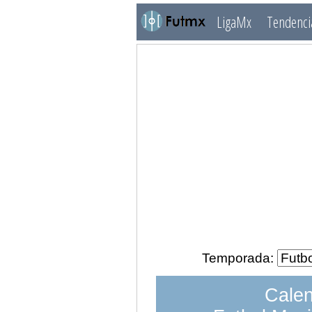
LigaMx
Tendenci
Temporada:
Calen