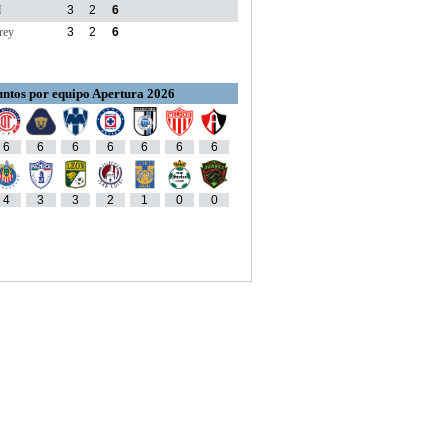
M
3
2
6
rey
3
2
6
ntos por equipo Apertura 2026
6
6
6
6
6
6
6
4
3
3
2
1
0
0