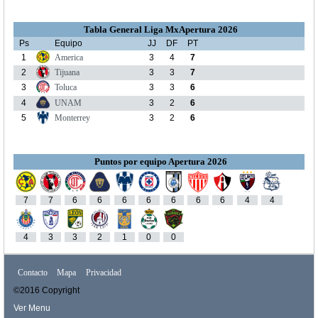
Tabla General Liga MxApertura 2026
Ps
Equipo
JJ
DF
PT
1
America
3
4
7
2
Tijuana
3
3
7
3
Toluca
3
3
6
4
UNAM
3
2
6
5
Monterrey
3
2
6
Puntos por equipo Apertura 2026
7
7
6
6
6
6
6
6
6
4
4
4
3
3
2
1
0
0
Contacto
Mapa
Privacidad
©2016 Copyright