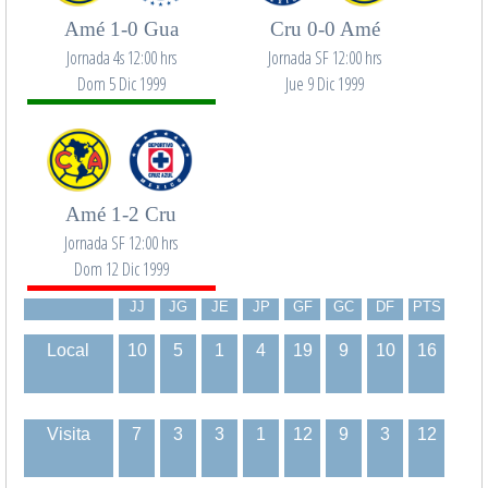
Amé 1-0 Gua
Cru 0-0 Amé
Jornada 4s 12:00 hrs
Jornada SF 12:00 hrs
Dom 5 Dic 1999
Jue 9 Dic 1999
Amé 1-2 Cru
Jornada SF 12:00 hrs
Dom 12 Dic 1999
JJ
JG
JE
JP
GF
GC
DF
PTS
Local
10
5
1
4
19
9
10
16
Visita
7
3
3
1
12
9
3
12