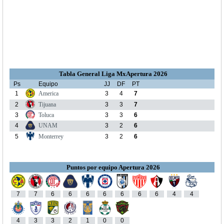
Tabla General Liga MxApertura 2026
Ps
Equipo
JJ
DF
PT
1
America
3
4
7
2
Tijuana
3
3
7
3
Toluca
3
3
6
4
UNAM
3
2
6
5
Monterrey
3
2
6
Puntos por equipo Apertura 2026
7
7
6
6
6
6
6
6
6
4
4
4
3
3
2
1
0
0