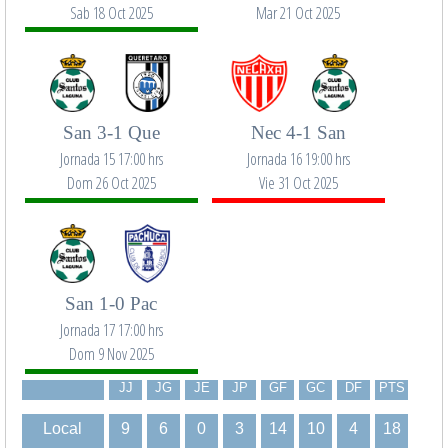
Sab 18 Oct 2025
Mar 21 Oct 2025
San 3-1 Que
Nec 4-1 San
Jornada 15 17:00 hrs
Jornada 16 19:00 hrs
Dom 26 Oct 2025
Vie 31 Oct 2025
San 1-0 Pac
Jornada 17 17:00 hrs
Dom 9 Nov 2025
JJ
JG
JE
JP
GF
GC
DF
PTS
Local
9
6
0
3
14
10
4
18