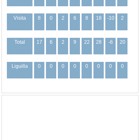
Visita
8
0
2
6
8
18
-10
2
Total
17
6
2
9
22
28
-6
20
Liguilla
0
0
0
0
0
0
0
0