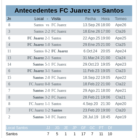
Antecedentes FC Juarez vs Santos
Jn
Local
-
Visita
Fecha
Hora
Torneo
8
Santos
vs
FC Juarez
13.Sep.26
18:00
Ape26
3
Santos
2-2
FC Juarez
18.Ene.26
17:00
Cla26
6
FC Juarez
2-1
Santos
22.Ago.25
19:00
Ape25
4
FC Juarez
1-0
Santos
29.Ene.25
21:00
Cla25
11
Santos
0-2
FC Juarez
6.Oct.24
20:05
Ape24
13
FC Juarez
2-1
Santos
31.Mar.24
21:00
Cla24
14
Santos
5-1
FC Juarez
29.Oct.23
19:05
Ape23
6
FC Juarez
3-1
Santos
11.Feb.23
19:05
Cla23
15
Santos
2-0
FC Juarez
18.Sep.22
19:05
Ape22
6
FC Juarez
0-0
Santos
18.Feb.22
21:00
Cla22
7
Santos
2-0
FC Juarez
29.Ago.21
18:00
Ape21
8
Santos
3-2
FC Juarez
28.Feb.21
19:06
Cla21
8
FC Juarez
1-1
Santos
4.Sep.20
21:30
Ape20
7
FC Juarez
1-2
Santos
23.Feb.20
19:00
Cla20
2
Santos
3-0
FC Juarez
28.Jul.19
18:45
Ape19
Local Santos
JJ
JG
JE
JP
GF
GC
PT
Df
Santos
7
5
1
1
17
7
11
10