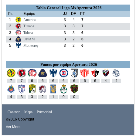
Tabla General Liga MxApertura 2026
Ps
Equipo
JJ
DF
PT
1
America
3
4
7
2
Tijuana
3
3
7
3
Toluca
3
3
6
4
UNAM
3
2
6
5
Monterrey
3
2
6
Puntos por equipo Apertura 2026
7
7
6
6
6
6
6
6
6
4
4
4
3
3
2
1
0
0
Contacto
Mapa
Privacidad
©2016 Copyright