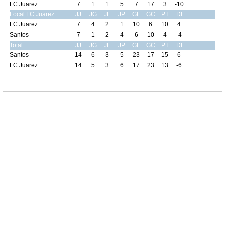
FC Juarez
7
1
1
5
7
17
3
-10
Local FC Juarez
JJ
JG
JE
JP
GF
GC
PT
Df
FC Juarez
7
4
2
1
10
6
10
4
Santos
7
1
2
4
6
10
4
-4
Total
JJ
JG
JE
JP
GF
GC
PT
Df
Santos
14
6
3
5
23
17
15
6
FC Juarez
14
5
3
6
17
23
13
-6