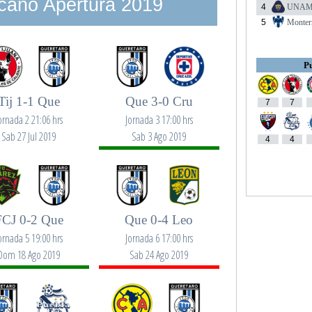
cano Apertura 2019
4
UNA
5
Monter
Pu
Tij 1-1 Que
Que 3-0 Cru
7
7
ornada 2 21:06 hrs
Jornada 3 17:00 hrs
Sab 27 Jul 2019
Sab 3 Ago 2019
4
4
FCJ 0-2 Que
Que 0-4 Leo
ornada 5 19:00 hrs
Jornada 6 17:00 hrs
Dom 18 Ago 2019
Sab 24 Ago 2019