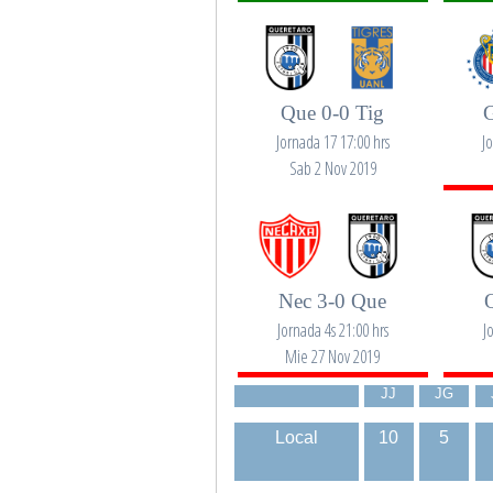
Que 0-0 Tig
Jornada 17 17:00 hrs
J
Sab 2 Nov 2019
Nec 3-0 Que
Jornada 4s 21:00 hrs
J
Mie 27 Nov 2019
JJ
JG
Local
10
5