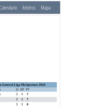
Calendario
Arbitros
Mapa
a General Liga MxApertura 2026
o
JJ
DF
PT
a
3
4
7
3
3
7
3
3
6