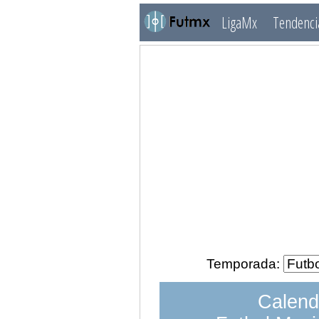
LigaMx
Tendenci
Temporada:
Calend