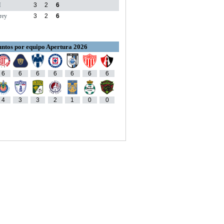
M
3
2
6
rey
3
2
6
ntos por equipo Apertura 2026
6
6
6
6
6
6
6
4
3
3
2
1
0
0