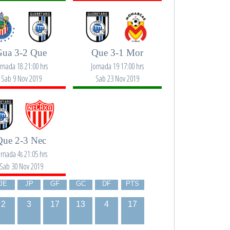
Gua 3-2 Que
Que 3-1 Mor
ornada 18 21:00 hrs
Jornada 19 17:00 hrs
Sab 9 Nov 2019
Sab 23 Nov 2019
Que 2-3 Nec
ornada 4s 21:05 hrs
Sab 30 Nov 2019
JE
JP
GF
GC
DF
PTS
2
3
17
13
4
17