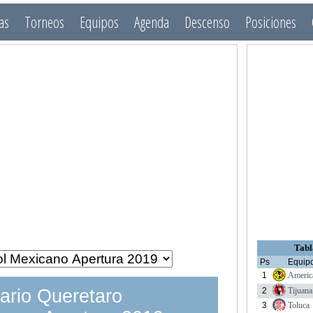
as
Torneos
Equipos
Agenda
Descenso
Posiciones
Tabl
Ps
Equip
1
Americ
2
Tijuana
ario Queretaro
3
Toluca