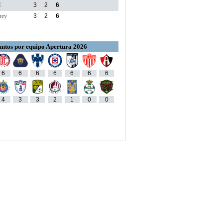
M
3
2
6
rey
3
2
6
ntos por equipo Apertura 2026
6
6
6
6
6
6
6
4
3
3
2
1
0
0