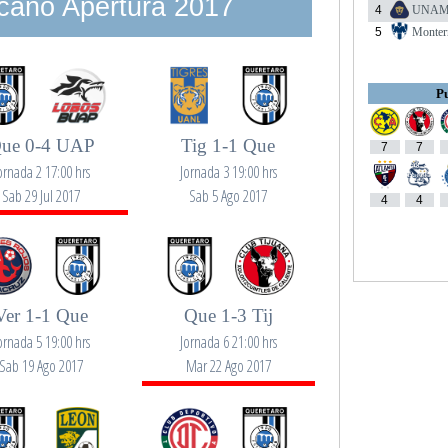
cano Apertura 2017
4
UNA
5
Monter
Pu
ue 0-4 UAP
Tig 1-1 Que
7
7
ornada 2 17:00 hrs
Jornada 3 19:00 hrs
Sab 29 Jul 2017
Sab 5 Ago 2017
4
4
Ver 1-1 Que
Que 1-3 Tij
ornada 5 19:00 hrs
Jornada 6 21:00 hrs
Sab 19 Ago 2017
Mar 22 Ago 2017