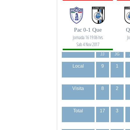
Pac 0-1 Que
Q
Jornada 16 19:06 hrs
J
Sab 4 Nov 2017
JJ
JG
Local
9
1
Visita
8
2
Total
17
3