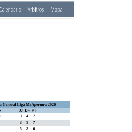
Calendario
Arbitros
Mapa
a General Liga MxApertura 2026
o
JJ
DF
PT
a
3
4
7
3
3
7
3
3
6