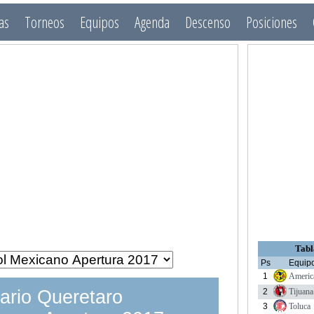
as
Torneos
Equipos
Agenda
Descenso
Posiciones
Tabl
Ps
Equip
1
Americ
2
Tijuana
ario Queretaro
3
Toluca