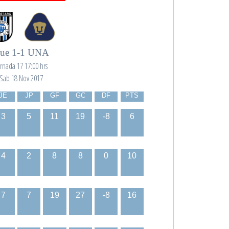
ue 1-1 UNA
ornada 17 17:00 hrs
Sab 18 Nov 2017
JE
JP
GF
GC
DF
PTS
3
5
11
19
-8
6
4
2
8
8
0
10
7
7
19
27
-8
16