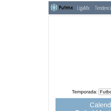
LigaMx
Tendenci
Temporada:
Calend