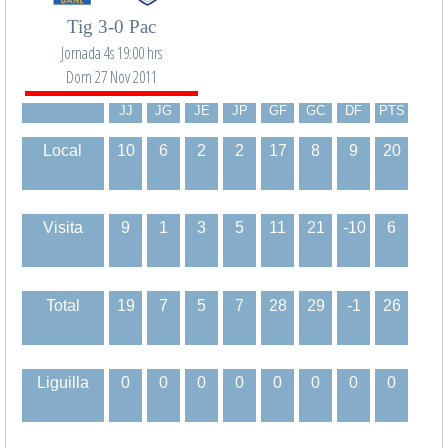
Tig 3-0 Pac
Jornada 4s 19:00 hrs
Dom 27 Nov 2011
JJ
JG
JE
JP
GF
GC
DF
PTS
Local
10
6
2
2
17
8
9
20
Visita
9
1
3
5
11
21
-10
6
Total
19
7
5
7
28
29
-1
26
Liguilla
0
0
0
0
0
0
0
0