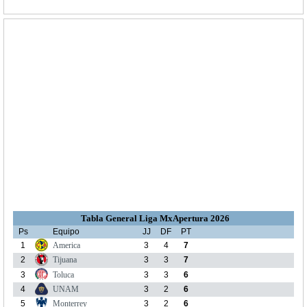
Tabla General Liga MxApertura 2026
Ps
Equipo
JJ
DF
PT
1
America
3
4
7
2
Tijuana
3
3
7
3
Toluca
3
3
6
4
UNAM
3
2
6
5
Monterrey
3
2
6