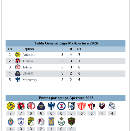
Tabla General Liga MxApertura 2026
Ps
Equipo
JJ
DF
PT
1
America
3
4
7
2
Tijuana
3
3
7
3
Toluca
3
3
6
4
UNAM
3
2
6
5
Monterrey
3
2
6
Puntos por equipo Apertura 2026
7
7
6
6
6
6
6
6
6
4
4
4
3
3
2
1
0
0