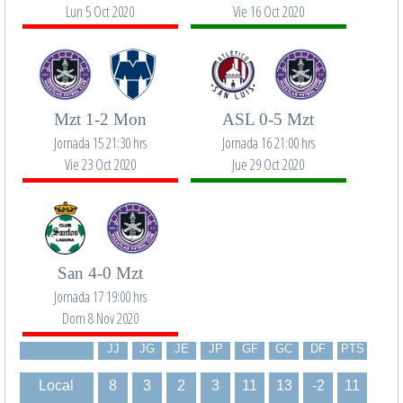
Lun 5 Oct 2020
Vie 16 Oct 2020
Mzt 1-2 Mon
ASL 0-5 Mzt
Jornada 15 21:30 hrs
Jornada 16 21:00 hrs
Vie 23 Oct 2020
Jue 29 Oct 2020
San 4-0 Mzt
Jornada 17 19:00 hrs
Dom 8 Nov 2020
JJ
JG
JE
JP
GF
GC
DF
PTS
Local
8
3
2
3
11
13
-2
11