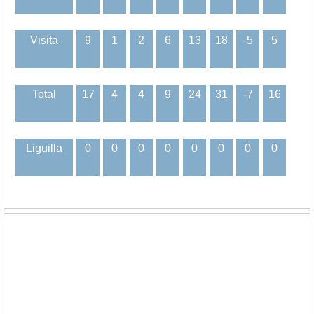
Visita
9
1
2
6
13
18
-5
5
Total
17
4
4
9
24
31
-7
16
Liguilla
0
0
0
0
0
0
0
0