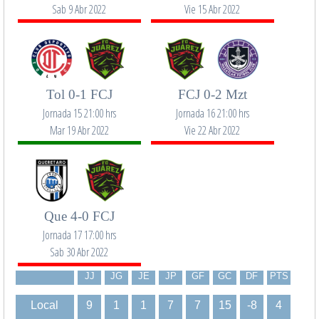
Sab 9 Abr 2022
Vie 15 Abr 2022
Tol 0-1 FCJ
FCJ 0-2 Mzt
Jornada 15 21:00 hrs
Jornada 16 21:00 hrs
Mar 19 Abr 2022
Vie 22 Abr 2022
Que 4-0 FCJ
Jornada 17 17:00 hrs
Sab 30 Abr 2022
JJ
JG
JE
JP
GF
GC
DF
PTS
Local
9
1
1
7
7
15
-8
4