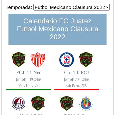
Temporada:
Calendario FC Juarez
Futbol Mexicano Clausura
2022
FCJ 2-1 Nec
Cru 1-0 FCJ
Jornada 1 19:00 hrs
Jornada 2 21:00 hrs
Vie 7 Ene 2022
Sab 15 Ene 2022