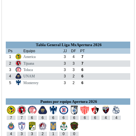
Tabla General Liga MxApertura 2026
Ps
Equipo
JJ
DF
PT
1
America
3
4
7
2
Tijuana
3
3
7
3
Toluca
3
3
6
4
UNAM
3
2
6
5
Monterrey
3
2
6
Puntos por equipo Apertura 2026
7
7
6
6
6
6
6
6
6
4
4
4
3
3
2
1
0
0