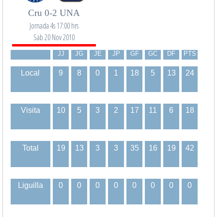
Cru 0-2 UNA
Jornada 4s 17:00 hrs
Sab 20 Nov 2010
JJ
JG
JE
JP
GF
GC
DF
PTS
Local
9
8
0
1
18
5
13
24
Visita
10
5
3
2
17
11
6
18
Total
19
13
3
3
35
16
19
42
Liguilla
0
0
0
0
0
0
0
0