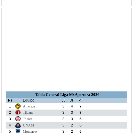
Tabla General Liga MxApertura 2026
Ps
Equipo
JJ
DF
PT
1
America
3
4
7
2
Tijuana
3
3
7
3
Toluca
3
3
6
4
UNAM
3
2
6
5
Monterrey
3
2
6